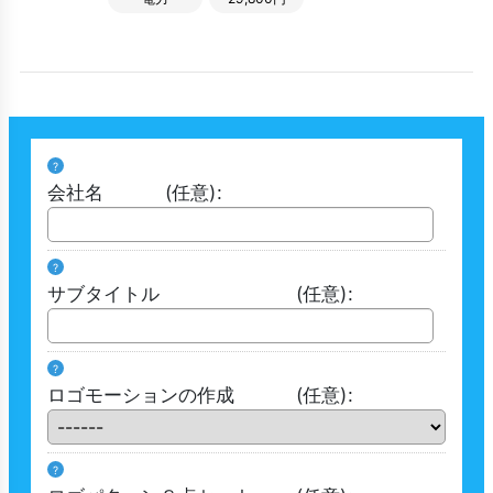
?
会社名
(任意)
:
?
サブタイトル
(任意)
:
?
ロゴモーションの作成
(任意)
:
?