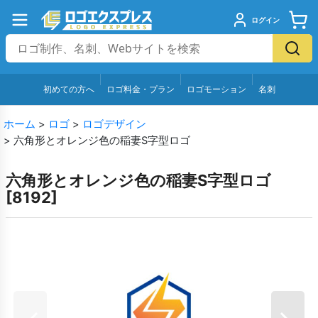
ログイン
初めての方へ
ロゴ料金・プラン
ロゴモーション
名刺
ホーム
>
ロゴ
>
ロゴデザイン
>
六角形とオレンジ色の稲妻S字型ロゴ
六角形とオレンジ色の稲妻S字型ロゴ
[
8192
]