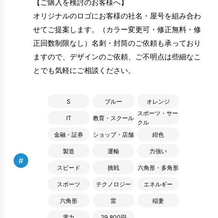
【ご購入を検討のお客様へ】
オリジナルのロゴにお客様の社名・屋号を組み合わ
せてご提案します。（カラー変更可・修正無料・修
正回数制限なし）名刺・封筒のご依頼も承っており
ますので、デザインのご依頼、ご不明点は些細なこ
とでも気軽にご相談ください。
S
ブルー
オレンジ
スポーツ・サー
IT
教育・スクール
クル
金融・証券
ショップ・店舗
紺色
製造
運輸
力強い
#
スピード
挑戦
六角形・多角形
スポーツ
テクノロジー
エネルギー
六角形
雷
稲妻
電力
29,800円