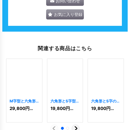
お問い合わせ
お気に入り登録
関連する商品はこちら
M字型と六角形
六角形とS字型稲
六角形とS字の力
のロゴ
[
7725
]
妻のスピードロ
強いロゴ
[
9478
]
29,800
円
(税込)
19,800
円
(税込)
19,800
円
(税込)
ゴ
[
9746
]