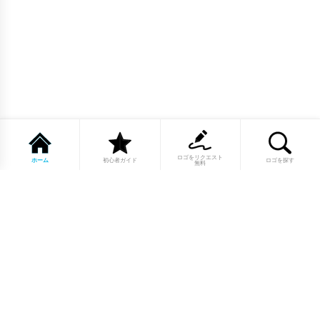
ロゴをリクエスト
ホーム
初心者ガイド
ロゴを探す
無料
1点もののロゴマーク10,000点以上｜
業種別・色別・アルファベットから探
せる
美容・医療・飲食・IT・建築など、業種別カテゴリーから貴
社の事業にぴったりのロゴをお選びいただけます。プロのデ
ザイナーが制作した高品質なロゴマークを幅広いラインナッ
プからご用意しています。