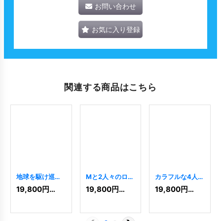
お問い合わせ
お気に入り登録
関連する商品はこちら
地球を駆け巡る
Mと2人々のロゴ
カラフルな4人の
Aのロゴ
[
4141
]
[
5681
]
人のロゴ
[
5237
]
19,800
円
(税込)
19,800
円
(税込)
19,800
円
(税込)