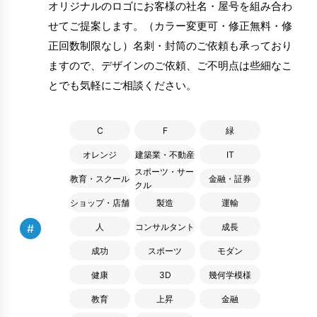
オリジナルのロゴにお客様の社名・屋号を組み合わ
せてご提案します。（カラー変更可・修正無料・修
正回数制限なし）名刺・封筒のご依頼も承っており
ますので、デザインのご依頼、ご不明点は些細なこ
とでも気軽にご相談ください。
C
F
緑
オレンジ
建築業・不動産
IT
スポーツ・サー
教育・スクール
金融・証券
クル
ショップ・店舗
製造
運輸
#
人
コンサルタント
成長
成功
スポーツ
モダン
健康
3D
幾何学模様
教育
上昇
金融