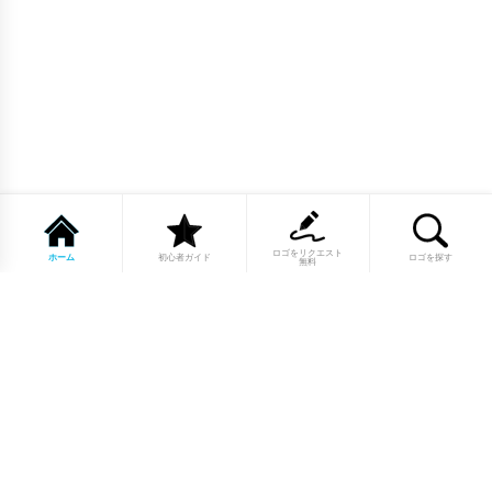
ロゴをリクエスト
ホーム
初心者ガイド
ロゴを探す
無料
1点もののロゴマーク10,000点以上｜
業種別・色別・アルファベットから探
せる
美容・医療・飲食・IT・建築など、業種別カテゴリーから貴
社の事業にぴったりのロゴをお選びいただけます。プロのデ
ザイナーが制作した高品質なロゴマークを幅広いラインナッ
プからご用意しています。