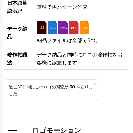
日本語英
無料で両パターン作成
語表記
Ai
データ納
JPG
PDF
SVG
PNG
品
納品ファイルは全部で5つ。
著作権譲
データ納品と同時にロゴの著作権をお
渡
客様に譲渡します
×
過去30日間にこのロゴの閲覧が
50
件ありま
した。
ロゴモーション