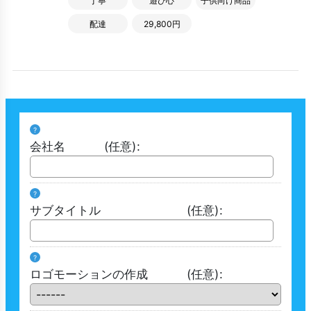
丁寧
遊び心
子供向け商品
配達
29,800円
?
会社名
(任意)
:
?
サブタイトル
(任意)
:
?
ロゴモーションの作成
(任意)
: