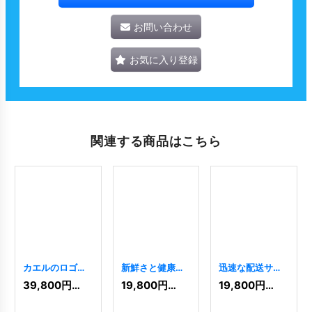
お問い合わせ
お気に入り登録
関連する商品はこちら
カエルのロゴで
新鮮さと健康を
迅速な配送サー
安全運転と迅速
届ける、レタス
ビスのロゴ
39,800
円
(税込)
19,800
円
(税込)
19,800
円
(税込)
な配達
[
7970
]
のロゴ
[
8486
]
[
11369
]