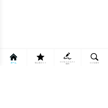
ロゴをリクエスト
ホーム
初心者ガイド
ロゴを探す
無料
1点もののロゴマーク10,000点以上｜
業種別・色別・アルファベットから探
せる
美容・医療・飲食・IT・建築など、業種別カテゴリーから貴
社の事業にぴったりのロゴをお選びいただけます。プロのデ
ザイナーが制作した高品質なロゴマークを幅広いラインナッ