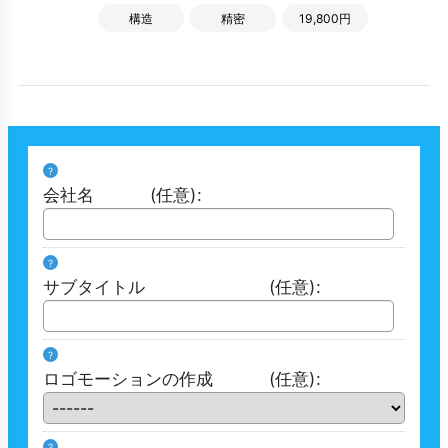
構造
精密
19,800円
?
会社名
(任意)
:
?
サブタイトル
(任意)
:
?
ロゴモーションの作成
(任意)
:
?