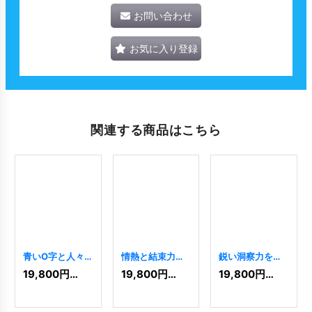
お問い合わせ
お気に入り登録
関連する商品はこちら
青いO字と人々
情熱と結束力を
鋭い洞察力を象
を象徴するロゴ
象徴する、キャ
徴する目のロゴ
19,800
円
(税込)
19,800
円
(税込)
19,800
円
(税込)
[
6826
]
ンプファイヤー
[
9099
]
のロゴ
[
8451
]