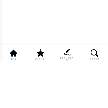
ロゴをリクエスト
ホーム
初心者ガイド
ロゴを探す
無料
1点もののロゴマーク10,000点以上｜
業種別・色別・アルファベットから探
せる
美容・医療・飲食・IT・建築など、業種別カテゴリーから貴
社の事業にぴったりのロゴをお選びいただけます。プロのデ
ザイナーが制作した高品質なロゴマークを幅広いラインナッ