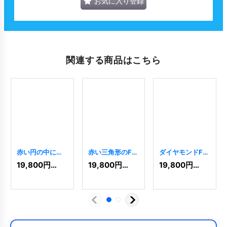
お気に入り登録
関連する商品はこちら
赤い円の中に鳥
赤い三角形のFの
ダイヤモンドFロ
のロゴ
[
5398
]
ロゴ
[
7308
]
ゴ
[
4315
]
19,800
円
(税込)
19,800
円
(税込)
19,800
円
(税込)