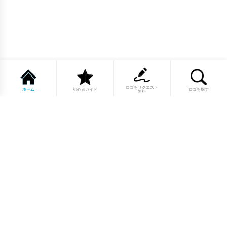
ロゴをリクエスト
ホーム
初心者ガイド
ロゴを探す
無料
1点もののロゴマーク10,000点以上｜
業種別・色別・アルファベットから探
せる
美容・医療・飲食・IT・建築など、業種別カテゴリーから貴
社の事業にぴったりのロゴをお選びいただけます。プロのデ
ザイナーが制作した高品質なロゴマークを幅広いラインナッ
プからご用意しています。
修正無制限・カラー変更無料・著作権