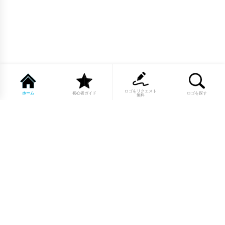
ロゴをリクエスト
ホーム
初心者ガイド
ロゴを探す
無料
1点もののロゴマーク10,000点以上｜
業種別・色別・アルファベットから探
せる
美容・医療・飲食・IT・建築など、業種別カテゴリーから貴
社の事業にぴったりのロゴをお選びいただけます。プロのデ
ザイナーが制作した高品質なロゴマークを幅広いラインナッ
プからご用意しています。
修正無制限・カラー変更無料・著作権