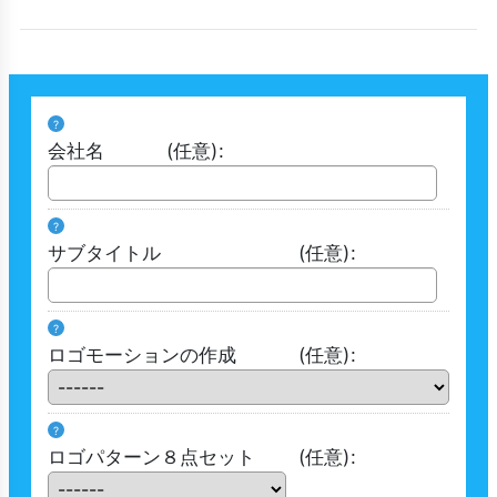
?
会社名
(任意)
:
?
サブタイトル
(任意)
:
?
ロゴモーションの作成
(任意)
:
?
ロゴパターン８点セット
(任意)
: