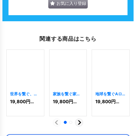
お気に入り登録
関連する商品はこちら
世界を繋ぐ、躍
家族を繋ぐ家の
地球を繋ぐAロ
動感あふれる球
ロゴ
[
7678
]
ゴ
[
4524
]
19,800
円
(税込)
19,800
円
(税込)
19,800
円
(税込)
体のロゴ
[
8480
]