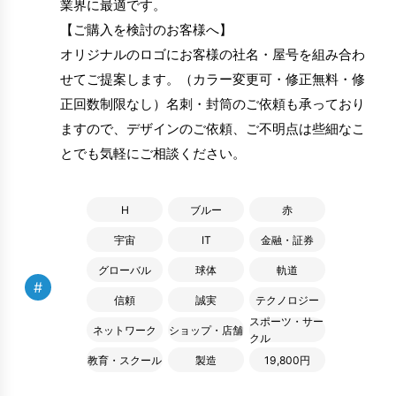
業界に最適です。
【ご購入を検討のお客様へ】
オリジナルのロゴにお客様の社名・屋号を組み合わ
せてご提案します。（カラー変更可・修正無料・修
正回数制限なし）名刺・封筒のご依頼も承っており
ますので、デザインのご依頼、ご不明点は些細なこ
とでも気軽にご相談ください。
H
ブルー
赤
宇宙
IT
金融・証券
グローバル
球体
軌道
#
信頼
誠実
テクノロジー
スポーツ・サー
ネットワーク
ショップ・店舗
クル
教育・スクール
製造
19,800円