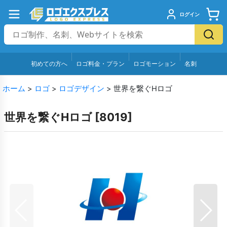
ログイン
初めての方へ
ロゴ料金・プラン
ロゴモーション
名刺
ホーム
>
ロゴ
>
ロゴデザイン
>
世界を繋ぐHロゴ
世界を繋ぐHロゴ
[
8019
]