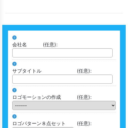
?
会社名
(任意)
:
?
サブタイトル
(任意)
:
?
ロゴモーションの作成
(任意)
:
?
ロゴパターン８点セット
(任意)
: