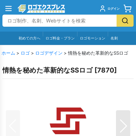
ログイン
初めての方へ
ロゴ料金・プラン
ロゴモーション
名刺
ホーム
>
ロゴ
>
ロゴデザイン
>
情熱を秘めた革新的なSSロゴ
情熱を秘めた革新的なSSロゴ
[
7870
]