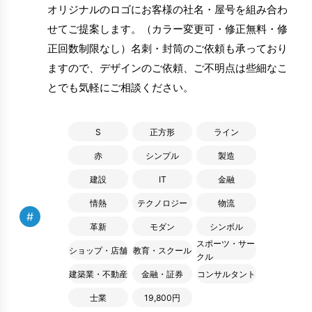
オリジナルのロゴにお客様の社名・屋号を組み合わ
せてご提案します。（カラー変更可・修正無料・修
正回数制限なし）名刺・封筒のご依頼も承っており
ますので、デザインのご依頼、ご不明点は些細なこ
とでも気軽にご相談ください。
S
正方形
ライン
赤
シンプル
製造
建設
IT
金融
情熱
テクノロジー
物流
#
革新
モダン
シンボル
スポーツ・サー
ショップ・店舗
教育・スクール
クル
建築業・不動産
金融・証券
コンサルタント
士業
19,800円