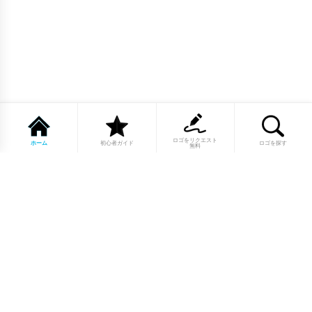
ロゴをリクエスト
ホーム
初心者ガイド
ロゴを探す
無料
1点もののロゴマーク10,000点以上｜
業種別・色別・アルファベットから探
せる
美容・医療・飲食・IT・建築など、業種別カテゴリーから貴
社の事業にぴったりのロゴをお選びいただけます。プロのデ
ザイナーが制作した高品質なロゴマークを幅広いラインナッ
プからご用意しています。