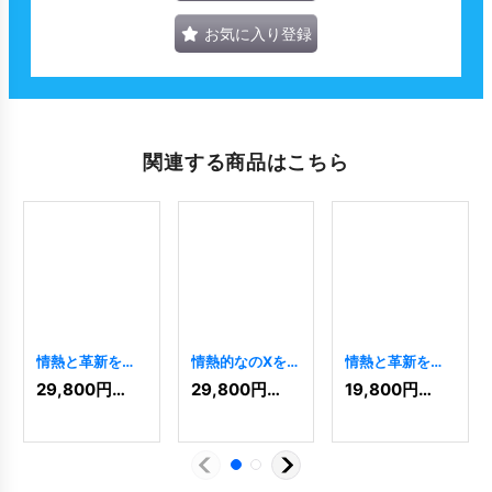
お気に入り登録
関連する商品はこちら
情熱と革新を象
情熱的なのXを象
情熱と革新を体
徴するPロゴ
った革新的なロ
現する円形のKロ
29,800
円
(税込)
29,800
円
(税込)
19,800
円
(税込)
[
7903
]
ゴ
[
7851
]
ゴ
[
10079
]