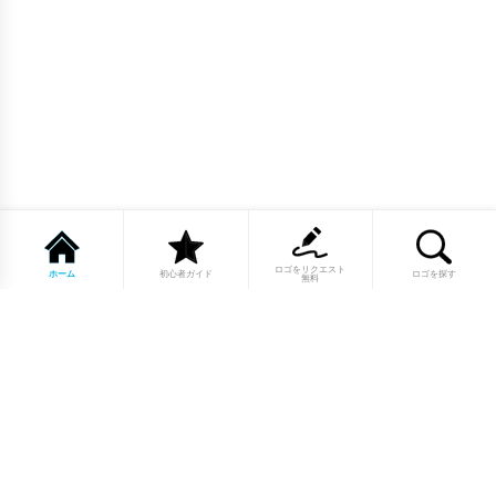
ロゴをリクエスト
ホーム
初心者ガイド
ロゴを探す
無料
1点もののロゴマーク10,000点以上｜
業種別・色別・アルファベットから探
せる
美容・医療・飲食・IT・建築など、業種別カテゴリーから貴
社の事業にぴったりのロゴをお選びいただけます。プロのデ
ザイナーが制作した高品質なロゴマークを幅広いラインナッ