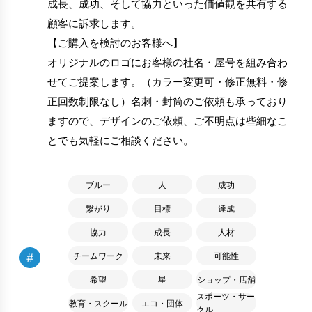
成長、成功、そして協力といった価値観を共有する
顧客に訴求します。
【ご購入を検討のお客様へ】
オリジナルのロゴにお客様の社名・屋号を組み合わ
せてご提案します。（カラー変更可・修正無料・修
正回数制限なし）名刺・封筒のご依頼も承っており
ますので、デザインのご依頼、ご不明点は些細なこ
とでも気軽にご相談ください。
ブルー
人
成功
繋がり
目標
達成
協力
成長
人材
#
チームワーク
未来
可能性
希望
星
ショップ・店舗
スポーツ・サー
教育・スクール
エコ・団体
クル