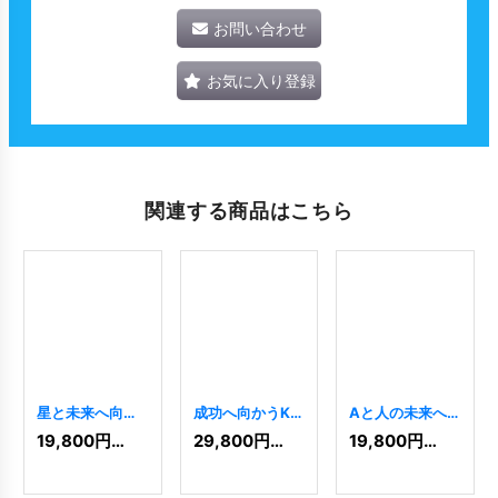
お問い合わせ
お気に入り登録
関連する商品はこちら
星と未来へ向か
成功へ向かうKと
Aと人の未来へ
う人のロゴ
人のロゴ
向かうロゴ
19,800
円
(税込)
29,800
円
(税込)
19,800
円
(税込)
[
3434
]
[
6904
]
[
4377
]