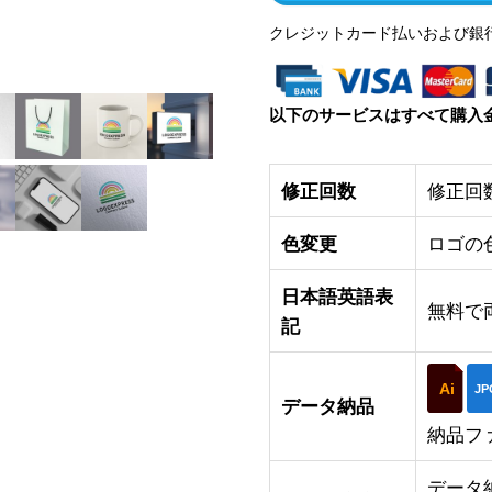
クレジットカード払いおよび銀
以下のサービスはすべて購入
修正回数
修正回
色変更
ロゴの
日本語英語表
無料で
記
Ai
JP
データ納品
納品フ
データ