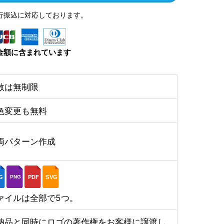
行振込に対応しております。
金額に含まれています
数は無制限
色変更も無料
両パターン作成
G
PDF
SVG
PNG
ァイルは全部で5つ。
納品と同時にロゴの著作権をお客様に譲渡し