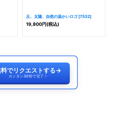
丘、太陽、自然の温かいロゴ
[
7532
]
カラフルな
19,800
円
(税込)
19,800
円
無料でリクエストする
→
カンタン30秒で完了！