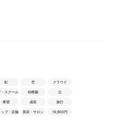
虹
空
クラウド
育・スクール
幼稚園
丘
希望
成長
旅行
ョップ・店舗
美容・サロン
19,800円