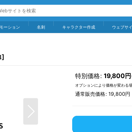
モーション
名刺
キャラクター作成
ウェブサ
8
]
特別価格
:
19,800
円
オプションにより価格が変わる
通常販売価格
:
19,800
円