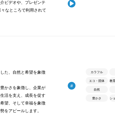
紹介ビデオや、プレゼンテ

様々なところで利用されて
ンした、自然と希望を象徴
カラフル
エコ・団体
教
#
豊かさを象徴し、企業が
自然
の生活を支え、成長を促す
豊かさ
シ
、希望、そして幸福を象徴
姿勢をアピールします。