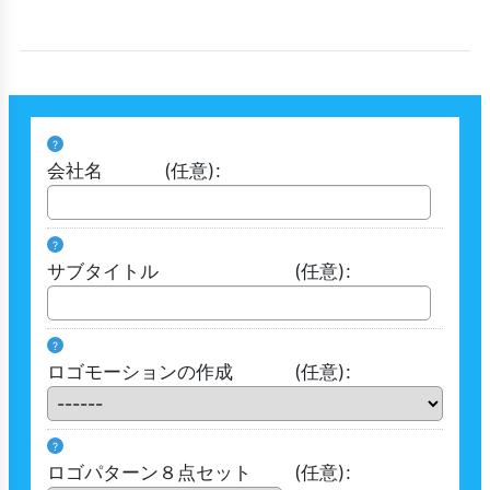
?
会社名
(任意)
:
?
サブタイトル
(任意)
:
?
ロゴモーションの作成
(任意)
:
?
ロゴパターン８点セット
(任意)
: