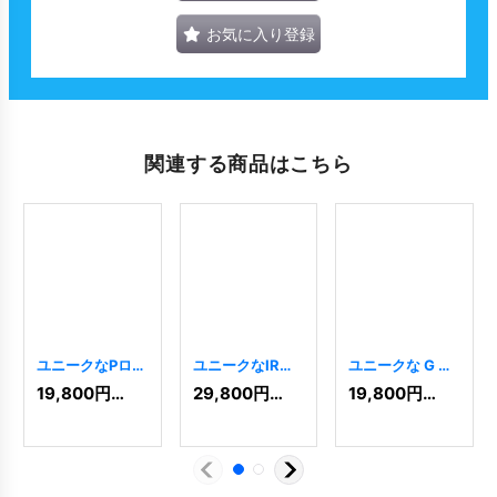
お気に入り登録
関連する商品はこちら
ユニークなPロゴ
ユニークなIRロ
ユニークな G ロ
[
614
]
ゴ
[
10822
]
ゴ
[
177
]
19,800
円
(税込)
29,800
円
(税込)
19,800
円
(税込)