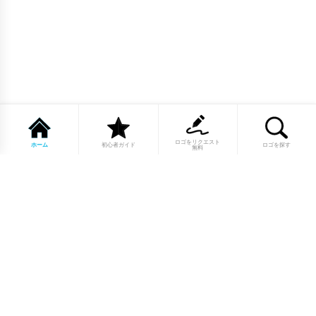
ロゴをリクエスト
ホーム
初心者ガイド
ロゴを探す
無料
1点もののロゴマーク10,000点以上｜
業種別・色別・アルファベットから探
せる
美容・医療・飲食・IT・建築など、業種別カテゴリーから貴
社の事業にぴったりのロゴをお選びいただけます。プロのデ
ザイナーが制作した高品質なロゴマークを幅広いラインナッ
プからご用意しています。