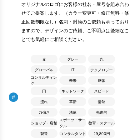
オリジナルのロゴにお客様の社名・屋号を組み合わ
せてご提案します。（カラー変更可・修正無料・修
正回数制限なし）名刺・封筒のご依頼も承っており
ますので、デザインのご依頼、ご不明点は些細なこ
とでも気軽にご相談ください。
赤
グレー
丸
グローバル
IT
テクノロジー
コンサルティン
未来
球体
グ
円
ネットワーク
スピード
#
流れ
革新
情熱
力強さ
洗練
先進的
スポーツ・サー
ショップ・店舗
教育・スクール
クル
製造
コンサルタント
29,800円