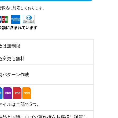
行振込に対応しております。
金額に含まれています
数は無制限
色変更も無料
両パターン作成
G
PDF
SVG
PNG
ァイルは全部で5つ。
納品と同時にロゴの著作権をお客様に譲渡し