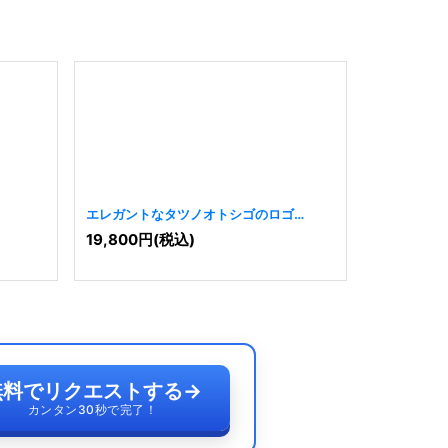
エレガントなタツノオトシゴのロゴ
エレガント
[
4190
]
19,800
円
(税込)
19,800
円
無料でリクエストする
→
カンタン30秒で完了！