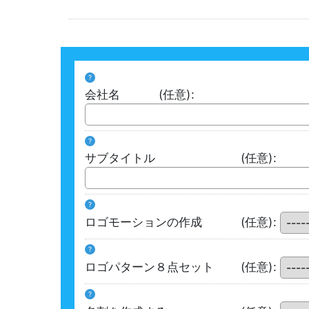
?
会社名
(任意)
:
?
サブタイトル
(任意)
:
?
ロゴモーションの作成
(任意)
:
?
ロゴパターン８点セット
(任意)
:
?