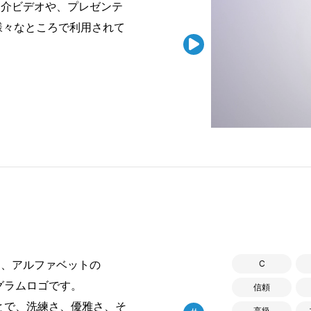
紹介ビデオや、プレゼンテ
様々なところで利用されて

た、アルファベットの
C
グラムロゴです。
信頼
とで、洗練さ、優雅さ、そ
高級