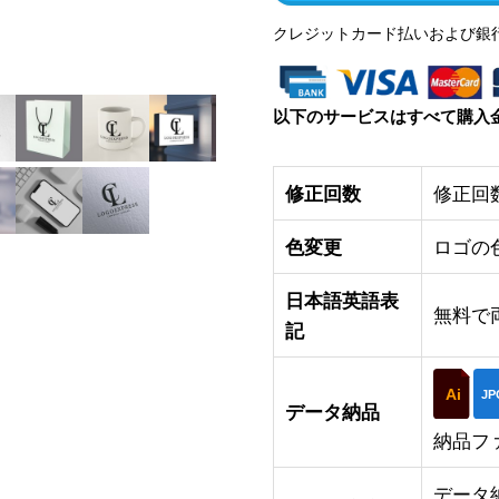
クレジットカード払いおよび銀
以下のサービスはすべて購入
修正回数
修正回
色変更
ロゴの
日本語英語表
無料で
記
Ai
JP
データ納品
納品フ
データ