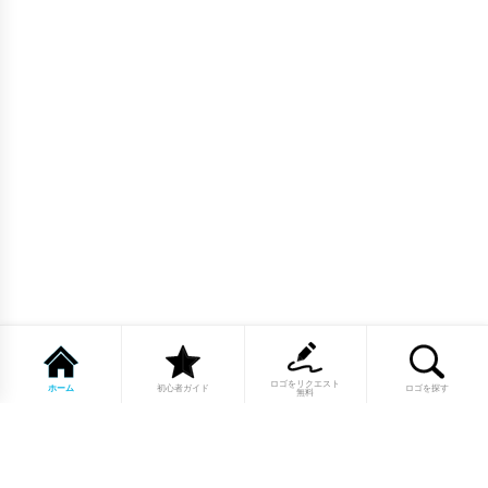
ロゴをリクエスト
ホーム
初心者ガイド
ロゴを探す
無料
1点もののロゴマーク10,000点以上｜
業種別・色別・アルファベットから探