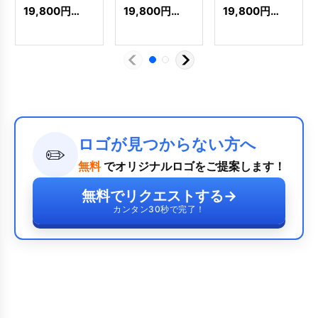
星型のロゴ
のロゴ
[
9012
]
ラデーションロ
19,800
円
(税込)
19,800
円
(税込)
19,800
円
(税込)
[
8806
]
ゴ
[
9778
]
ロゴが見つからない方へ
✏️
無料
でオリジナルロゴをご提案します！
無料でリクエストする
→
カンタン30秒で完了！