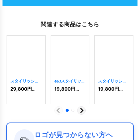
関連する商品はこちら
スタイリッシュ
eのスタイリッシ
スタイリッシュ
なR文字ロゴ
ュなロゴ
[
2048
]
なI文字ロゴ
29,800
円
(税込)
19,800
円
(税込)
19,800
円
(税込)
[
6269
]
[
10511
]
ロゴが見つからない方へ
✏️