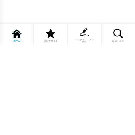
ロゴをリクエスト
ホーム
初心者ガイド
ロゴを探す
無料
1点もののロゴマーク10,000点以上｜
業種別・色別・アルファベットから探
せる
美容・医療・飲食・IT・建築など、業種別カテゴリーから貴
社の事業にぴったりのロゴをお選びいただけます。プロのデ
ザイナーが制作した高品質なロゴマークを幅広いラインナッ
プからご用意しています。
修正無制限・カラー変更無料・著作権
完全譲渡で安心