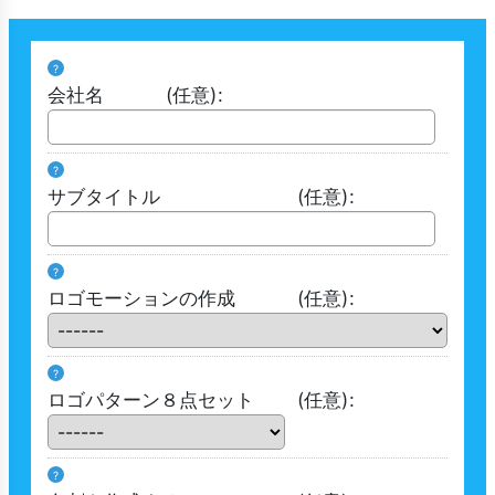
?
会社名
(任意)
:
?
サブタイトル
(任意)
:
?
ロゴモーションの作成
(任意)
:
?
ロゴパターン８点セット
(任意)
:
?