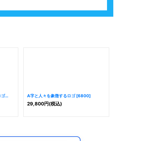
ロゴ
A字と人々を象徴するロゴ
[
6800
]
O字と人々
29,800
円
(税込)
29,800
円