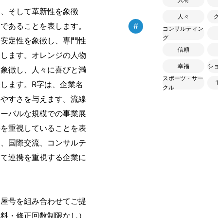
、そして革新性を象徴
人々
業であることを表します。
#
コンサルティン
グ
て安定性を象徴し、専門性
信頼
表します。オレンジの人物
幸福
シ
を象徴し、人々に喜びと満
スポーツ・サー
します。R字は、企業名
クル
みやすさを与えます。流線
ローバルな規模での事業展
携を重視していることを表
ス、国際交流、コンサルテ
して連携を重視する企業に
・屋号を組み合わせてご提
無料・修正回数制限なし）