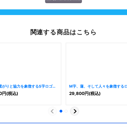
関連する商品はこちら
繋がりと協力を象徴するS字ロゴ
M字、蓮、そして人々を象徴する
4
]
[
6797
]
0
円
(税込)
29,800
円
(税込)