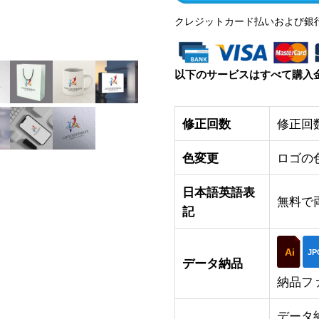
クレジットカード払いおよび銀
以下のサービスはすべて購入
修正回数
修正回
色変更
ロゴの
日本語英語表
無料で
記
Ai
JP
データ納品
納品フ
データ