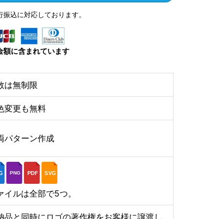
行振込に対応しております。
金額に含まれています
数は無制限
色変更も無料
両パターン作成
G
PDF
SVG
PNG
ァイルは全部で5つ。
納品と同時にロゴの著作権をお客様に譲渡し