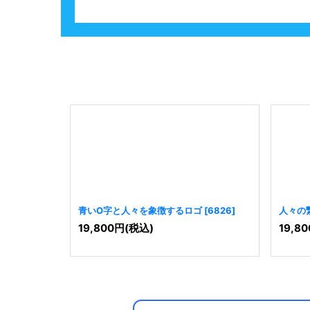
青いO字と人々を象徴するロゴ
[
6826
]
人々の
[
1046
19,800
円
(税込)
19,80