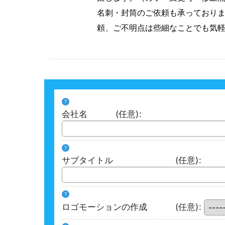
名刺・封筒のご依頼も承っており
頼、ご不明点は些細なことでも気
?
会社名
(任意)
:
?
サブタイトル
(任意)
:
?
ロゴモーションの作成
(任意)
: