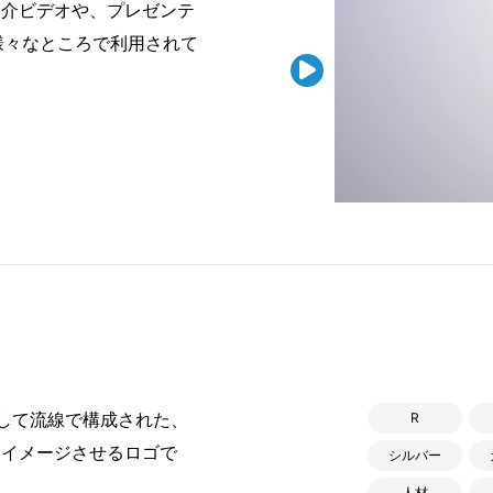
紹介ビデオや、プレゼンテ
様々なところで利用されて

して流線で構成された、
R
をイメージさせるロゴで
シルバー
人材