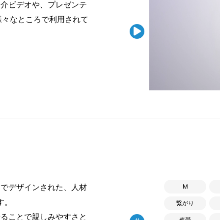
紹介ビデオや、プレゼンテ
様々なところで利用されて

ンでデザインされた、人材
M
す。
繋がり
ることで親しみやすさと
連帯