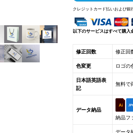
クレジットカード払いおよび銀
以下のサービスはすべて購入
修正回数
修正回
色変更
ロゴの
日本語英語表
無料で
記
Ai
JP
データ納品
納品フ
データ