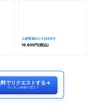
人材育成Xロゴ
[
4307
]
N人材育成
19,800
円
(税込)
19,800
円
無料でリクエストする
→
カンタン30秒で完了！