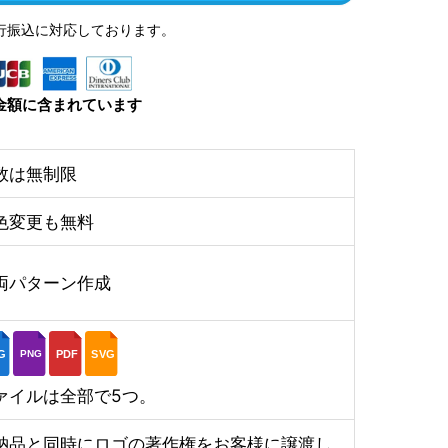
行振込に対応しております。
金額に含まれています
数は無制限
色変更も無料
両パターン作成
G
PDF
SVG
PNG
ァイルは全部で5つ。
納品と同時にロゴの著作権をお客様に譲渡し