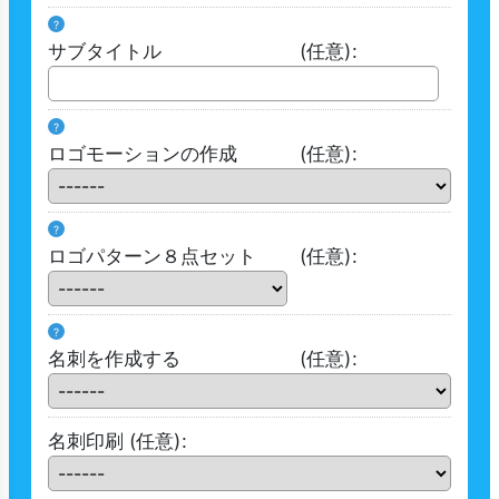
?
サブタイトル
(任意)
:
?
ロゴモーションの作成
(任意)
:
?
ロゴパターン８点セット
(任意)
:
?
名刺を作成する
(任意)
:
名刺印刷
(任意)
: