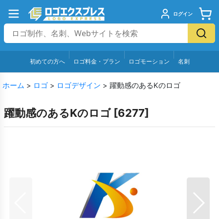
ログイン
初めての方へ
ロゴ料金・プラン
ロゴモーション
名刺
ホーム
>
ロゴ
>
ロゴデザイン
>
躍動感のあるKのロゴ
躍動感のあるKのロゴ
[
6277
]