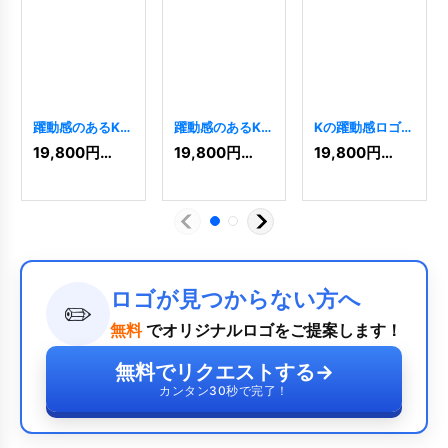
躍動感のあるK字
躍動感のあるKの
Kの躍動感ロゴ
ロゴ
[
7224
]
ロゴ
[
6716
]
[
5493
]
19,800
円
(税込)
19,800
円
(税込)
19,800
円
(税込)
ロゴが見つからない方へ
✏️
無料
でオリジナルロゴをご提案します！
無料でリクエストする
→
カンタン30秒で完了！