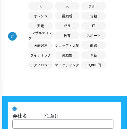
K
人
ブルー
オレンジ
躍動感
信頼
安定
成長
IT
コンサルティン
#
教育
スポーツ
グ
医療関連
ショップ・店舗
曲線
ダイナミック
流動性
革新
テクノロジー
マーケティング
19,800円
?
会社名
(任意)
: