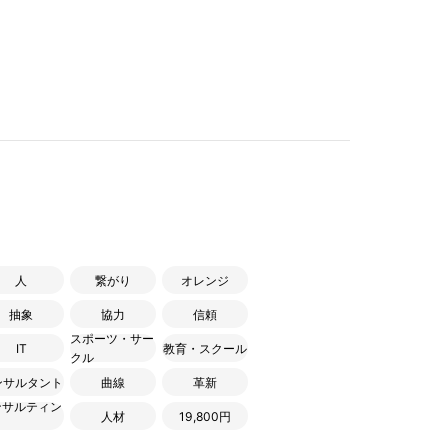
人
繋がり
オレンジ
抽象
協力
信頼
スポーツ・サー
IT
教育・スクール
クル
ンサルタント
曲線
革新
ンサルティン
人材
19,800円