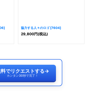
06
]
協力する人々のロゴ
[
7604
]
人々のサポ
29,800
円
(税込)
19,800
円
無料でリクエストする
→
カンタン30秒で完了！