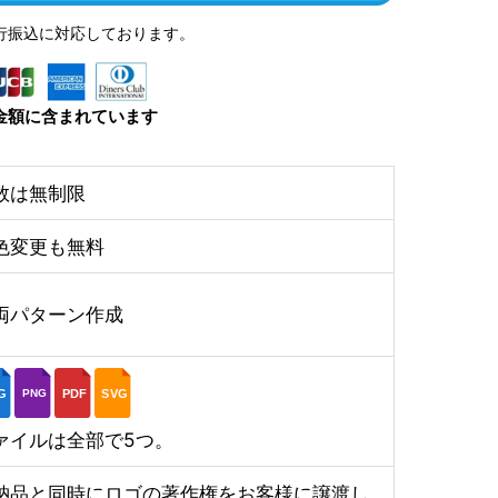
行振込に対応しております。
金額に含まれています
数は無制限
色変更も無料
両パターン作成
G
PDF
SVG
PNG
ァイルは全部で5つ。
納品と同時にロゴの著作権をお客様に譲渡し