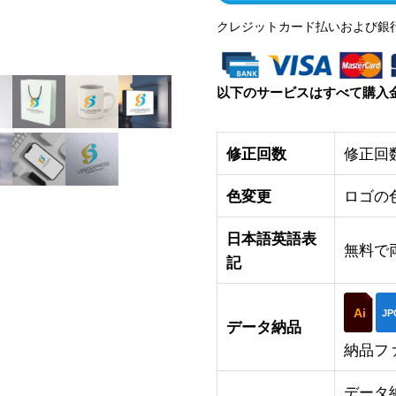
クレジットカード払いおよび銀
以下のサービスはすべて購入
修正回数
修正回
色変更
ロゴの
日本語英語表
無料で
記
Ai
JP
データ納品
納品フ
データ