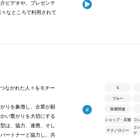
紹介ビデオや、プレゼンテ

様々なところで利用されて
でつながれた人々をモチー
S
ブルー
がりを象徴し、企業が顧
#
医療関連
温かい繋がりを大切にする
ショップ・店舗
コ
人型は、協力、連携、そし
コ
テクノロジー
グ
やパートナーと協力し、共