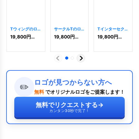
Tウィングのロゴ
サークルTのロゴ
Tインターセクシ
[
644
]
[
587
]
ョンロゴ
[
4674
]
19,800
円
(税込)
19,800
円
(税込)
19,800
円
(税込)
ロゴが見つからない方へ
✏️
無料
でオリジナルロゴをご提案します！
無料でリクエストする
→
カンタン30秒で完了！