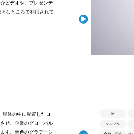
紹介ビデオや、プレゼンテ
様々なところで利用されて

、球体の中に配置したロ
M
想させ、企業のグローバル
シンプル
います。青色のグラデーシ
金融・証券
コ