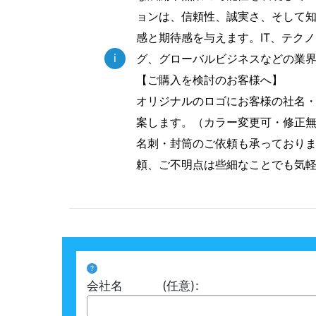
ョンは、信頼性、誠実さ、そして
感と期待感を与えます。IT、テク
i
グ、グローバルビジネスなどの業
【ご購入を検討のお客様へ】
オリジナルのロゴにお客様の社名
案します。（カラー変更可・修正
名刺・封筒のご依頼も承っており
頼、ご不明点は些細なことでも気
?
会社名
(任意)
: