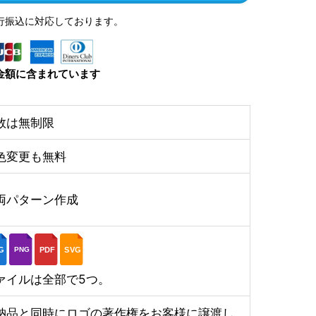
行振込に対応しております。
金額に含まれています
数は無制限
色変更も無料
両パターン作成
G
PDF
SVG
PNG
ァイルは全部で5つ。
納品と同時にロゴの著作権をお客様に譲渡し