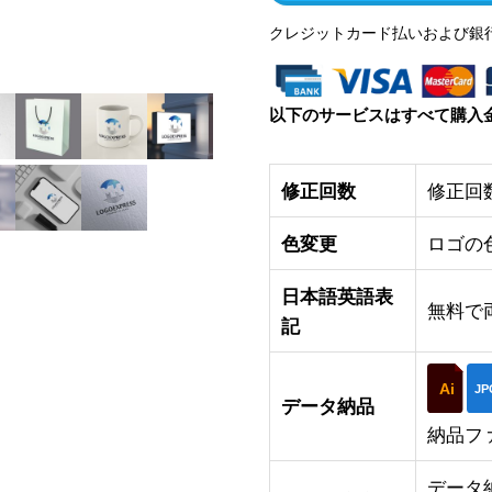
クレジットカード払いおよび銀
以下のサービスはすべて購入
修正回数
修正回
色変更
ロゴの
日本語英語表
無料で
記
Ai
JP
データ納品
納品フ
データ