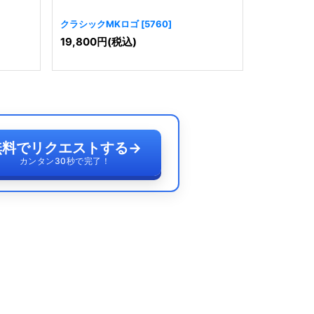
クラシックMKロゴ
[
5760
]
MKの建築
19,800
円
(税込)
19,800
円
無料でリクエストする
→
カンタン30秒で完了！