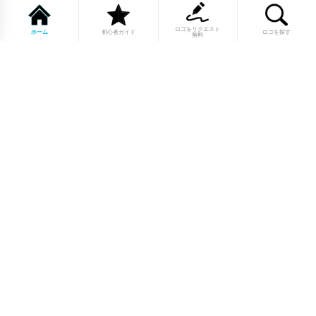
ロゴをリクエスト
ホーム
初心者ガイド
ロゴを探す
無料
1点もののロゴマーク10,000点以上｜
業種別・色別・アルファベットから探
せる
美容・医療・飲食・IT・建築など、業種別カテゴリーから貴
社の事業にぴったりのロゴをお選びいただけます。プロのデ
ザイナーが制作した高品質なロゴマークを幅広いラインナッ
プからご用意しています。
修正無制限・カラー変更無料・著作権
完全譲渡で安心
ご購入後のデザイン修正は回数無制限。ロゴカラーの変更も
無料で対応いたします。納得いくまで調整できるから、初め
てロゴ制作を依頼する方も安心してご利用いただけます。