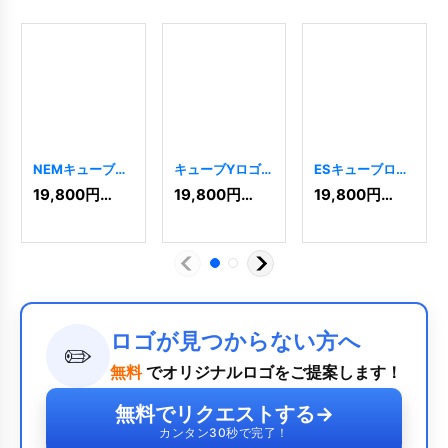
NEMキューブロ
キューブYロゴ
ESキューブロゴ
ゴ
[
5064
]
[
5906
]
[
4288
]
19,800
円
(税込)
19,800
円
(税込)
19,800
円
(税込)
ロゴが見つからない方へ
✏️
無料
でオリジナルロゴをご提案します！
無料でリクエストする
→
カンタン30秒で完了！