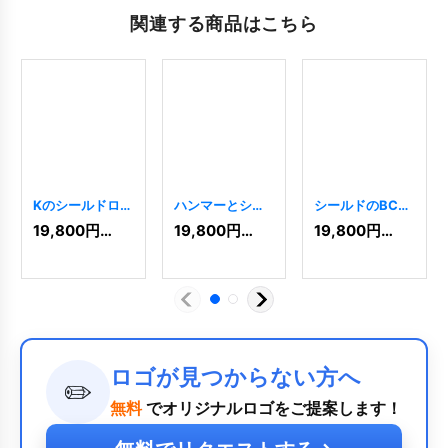
関連する商品はこちら
Kのシールドロゴ
ハンマーとシー
シールドのBCロ
[
5486
]
ルドのロゴ
ゴ
[
4862
]
19,800
円
(税込)
19,800
円
(税込)
19,800
円
(税込)
[
5195
]
ロゴが見つからない方へ
✏️
無料
でオリジナルロゴをご提案します！