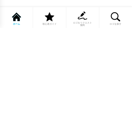
ロゴをリクエスト
ホーム
初心者ガイド
ロゴを探す
無料
1点もののロゴマーク10,000点以上｜
業種別・色別・アルファベットから探
せる
美容・医療・飲食・IT・建築など、業種別カテゴリーから貴
社の事業にぴったりのロゴをお選びいただけます。プロのデ
ザイナーが制作した高品質なロゴマークを幅広いラインナッ
プからご用意しています。
修正無制限・カラー変更無料・著作権
完全譲渡で安心
ご購入後のデザイン修正は回数無制限。ロゴカラーの変更も
無料で対応いたします。納得いくまで調整できるから、初め