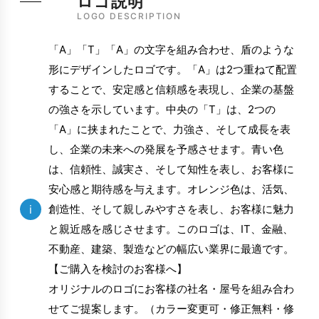
ロゴ説明
LOGO DESCRIPTION
「A」「T」「A」の文字を組み合わせ、盾のような
形にデザインしたロゴです。「A」は2つ重ねて配置
することで、安定感と信頼感を表現し、企業の基盤
の強さを示しています。中央の「T」は、2つの
「A」に挟まれたことで、力強さ、そして成長を表
し、企業の未来への発展を予感させます。青い色
は、信頼性、誠実さ、そして知性を表し、お客様に
安心感と期待感を与えます。オレンジ色は、活気、
i
創造性、そして親しみやすさを表し、お客様に魅力
と親近感を感じさせます。このロゴは、IT、金融、
不動産、建築、製造などの幅広い業界に最適です。
【ご購入を検討のお客様へ】
オリジナルのロゴにお客様の社名・屋号を組み合わ
せてご提案します。（カラー変更可・修正無料・修