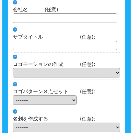
?
会社名
(任意)
:
?
サブタイトル
(任意)
:
?
ロゴモーションの作成
(任意)
:
?
ロゴパターン８点セット
(任意)
:
?
名刺を作成する
(任意)
: