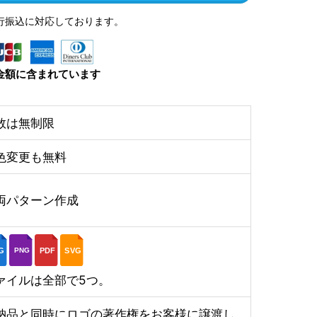
行振込に対応しております。
金額に含まれています
数は無制限
色変更も無料
両パターン作成
G
PDF
SVG
PNG
ァイルは全部で5つ。
納品と同時にロゴの著作権をお客様に譲渡し