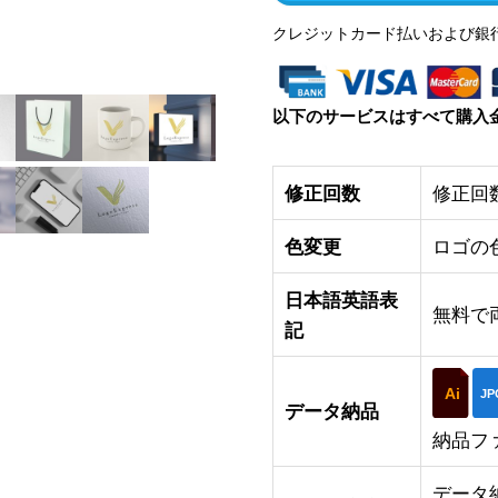
クレジットカード払いおよび銀
以下のサービスはすべて購入
修正回数
修正回
色変更
ロゴの
日本語英語表
無料で
記
Ai
JP
データ納品
納品フ
データ