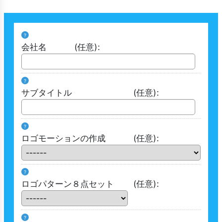
?
会社名
(任意)
:
?
サブタイトル
(任意)
:
?
ロゴモーションの作成
(任意)
:
?
ロゴパターン８点セット
(任意)
:
?