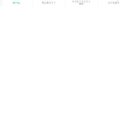
ロゴをリクエスト
ホーム
初心者ガイド
ロゴを探す
無料
1点もののロゴマーク10,000点以上｜
業種別・色別・アルファベットから探
せる
美容・医療・飲食・IT・建築など、業種別カテゴリーから貴
社の事業にぴったりのロゴをお選びいただけます。プロのデ
ザイナーが制作した高品質なロゴマークを幅広いラインナッ
プからご用意しています。
修正無制限・カラー変更無料・著作権
完全譲渡で安心
ご購入後のデザイン修正は回数無制限。ロゴカラーの変更も
無料で対応いたします。納得いくまで調整できるから、初め
てロゴ制作を依頼する方も安心してご利用いただけます。
最短当日、通常2〜3週間で納品｜お急