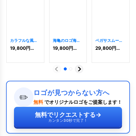
カラフルな風車
海亀のロゴ海を
ペガサスムーン
ロゴカラフルな
泳ぐウミガメの
ロゴ
[
6351
]
19,800
円
(税込)
19,800
円
(税込)
29,800
円
(税込)
風車のロゴ
ロゴ
[
9493
]
[
7396
]
ロゴが見つからない方へ
✏️
無料
でオリジナルロゴをご提案します！
無料でリクエストする
→
カンタン30秒で完了！