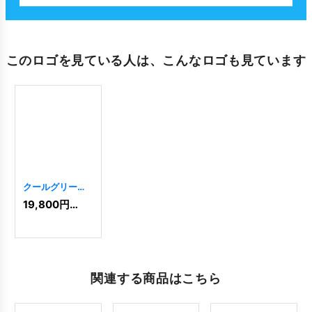
このロゴを見ている人は、こんなロゴも見ています
クールグリーン
のDロゴ
[
58
]
19,800
円
(税込)
関連する商品はこちら