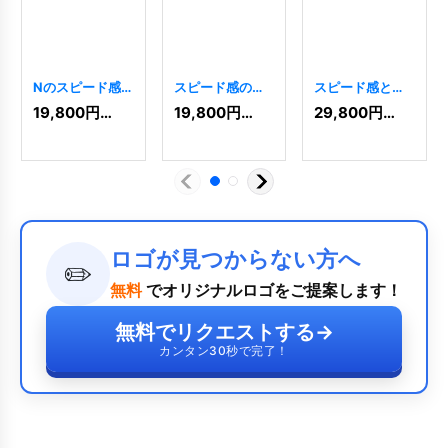
Nのスピード感
スピード感のあ
スピード感と革
あふれるロゴ
る「FE」のロゴ
新的なNのロゴ
19,800
円
(税込)
19,800
円
(税込)
29,800
円
(税込)
[
3316
]
[
8291
]
[
10261
]
ロゴが見つからない方へ
✏️
無料
でオリジナルロゴをご提案します！
無料でリクエストする
→
カンタン30秒で完了！