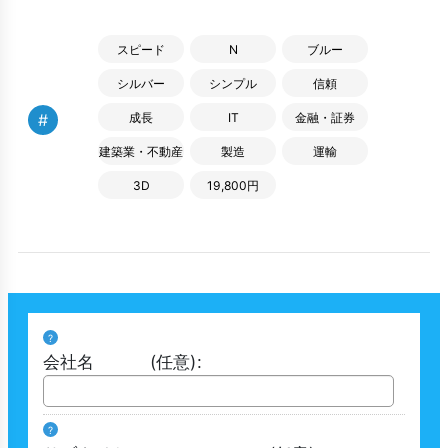
スピード
N
ブルー
シルバー
シンプル
信頼
#
成長
IT
金融・証券
建築業・不動産
製造
運輸
3D
19,800円
?
会社名
(任意)
:
?