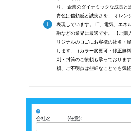
り、 企業のダイナミックな成長と
青色は信頼感と誠実さを、 オレン
i
表現しています。 IT、電気、エネ
融などの業界に最適です。 【ご購
リジナルのロゴにお客様の社名・
します。（カラー変更可・修正無料
刺・封筒のご依頼も承っておりま
頼、ご不明点は些細なことでも気
?
会社名
(任意)
: