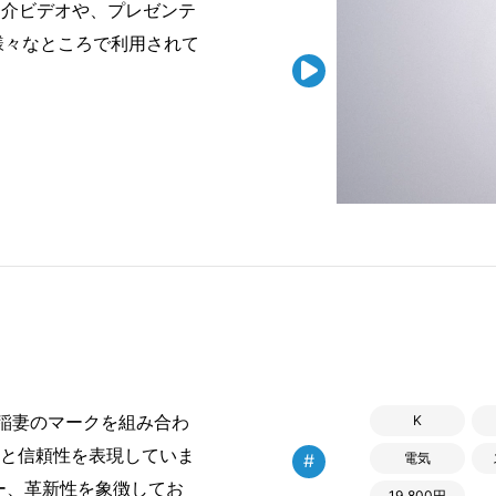
紹介ビデオや、プレゼンテ
様々なところで利用されて

稲妻のマークを組み合わ
K
感と信頼性を表現していま
#
電気
ー、革新性を象徴してお
19,800円