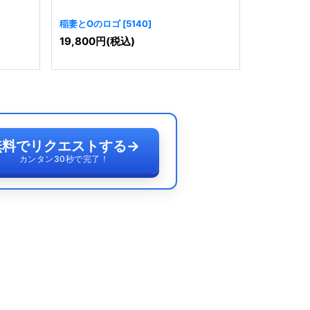
稲妻とOのロゴ
[
5140
]
エネルギッ
19,800
円
(税込)
19,800
円
無料でリクエストする
→
カンタン30秒で完了！