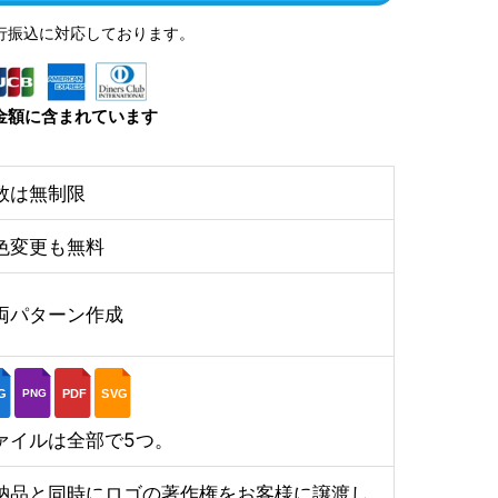
行振込に対応しております。
金額に含まれています
数は無制限
色変更も無料
両パターン作成
G
PDF
SVG
PNG
ァイルは全部で5つ。
納品と同時にロゴの著作権をお客様に譲渡し