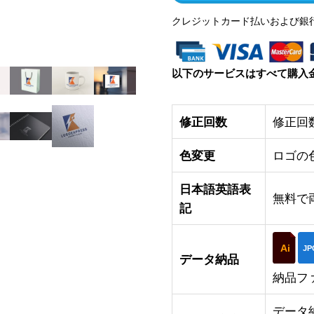
クレジットカード払いおよび銀
以下のサービスはすべて購入
修正回数
修正回
色変更
ロゴの
日本語英語表
無料で
記
Ai
JP
データ納品
納品フ
データ