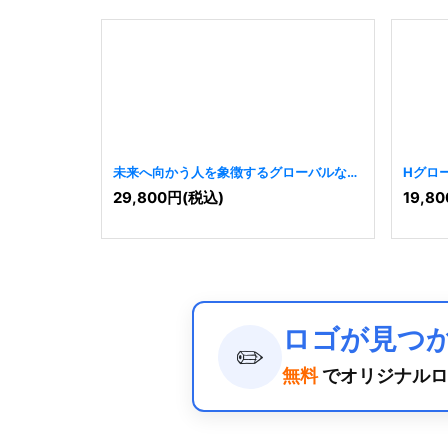
未来へ向かう人を象徴するグローバルなH
Hグロ
ロゴ
[
7866
]
29,800
円
(税込)
19,80
ロゴが見つ
✏️
無料
でオリジナルロ