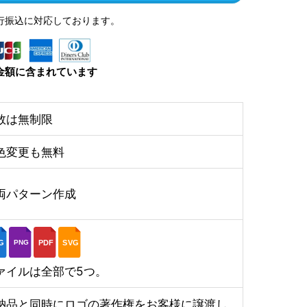
行振込に対応しております。
金額に含まれています
数は無制限
色変更も無料
両パターン作成
G
PDF
SVG
PNG
ァイルは全部で5つ。
納品と同時にロゴの著作権をお客様に譲渡し