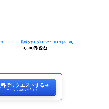
ロゴ
洗練されたグローバルHロゴ
[
8839
]
グローバル
19,800
円
(税込)
19,800
円
無料でリクエストする
→
カンタン30秒で完了！