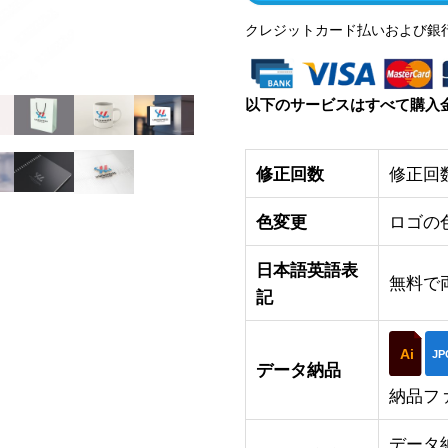
クレジットカード払いおよび銀
以下のサービスはすべて購入
修正回数
修正回
色変更
ロゴの
日本語英語表
無料で
記
Ai
JP
データ納品
納品フ
データ