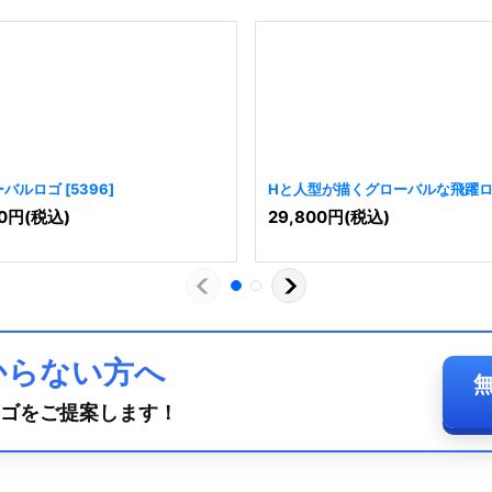
ーバルロゴ
[
5396
]
Hと人型が描くグローバルな飛躍
[
10818
]
0
円
(税込)
29,800
円
(税込)
からない方へ
ゴをご提案します！