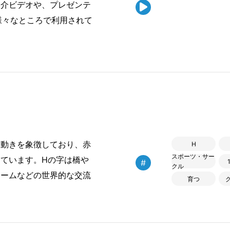
紹介ビデオや、プレゼンテ

様々なところで利用されて
と動きを象徴しており、赤
H
スポーツ・サー
ています。Hの字は橋や
#
クル
チームなどの世界的な交流
育つ