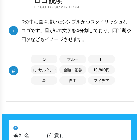
ロゴ説明
LOGO DESCRIPTION
Qの中に星を描いたシンプルかつスタイリッシュな
i
ロゴです。星がQの文字を4分割しており、四半期や
四季などもイメージさせます。
Q
ブルー
IT
#
コンサルタント
金融・証券
19,800円
星
自由
アイデア
?
会社名
(任意)
: