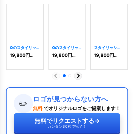
Qのスタイリッ
Qのスタイリッ
スタイリッシュ
シュなロゴ
シュなロゴ
なQロゴ
[
668
]
19,800
円
(税込)
19,800
円
(税込)
19,800
円
(税込)
[
4872
]
[
1958
]
ロゴが見つからない方へ
✏️
無料
でオリジナルロゴをご提案します！
無料でリクエストする
→
カンタン30秒で完了！