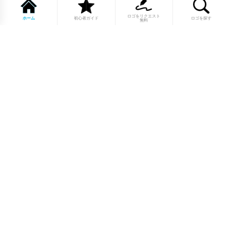
ロゴをリクエスト
ホーム
初心者ガイド
ロゴを探す
無料
1点もののロゴマーク10,000点以上｜
業種別・色別・アルファベットから探
せる
美容・医療・飲食・IT・建築など、業種別カテゴリーから貴
社の事業にぴったりのロゴをお選びいただけます。プロのデ
ザイナーが制作した高品質なロゴマークを幅広いラインナッ
プからご用意しています。
修正無制限・カラー変更無料・著作権
完全譲渡で安心
ご購入後のデザイン修正は回数無制限。ロゴカラーの変更も
無料で対応いたします。納得いくまで調整できるから、初め
てロゴ制作を依頼する方も安心してご利用いただけます。