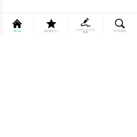
ロゴをリクエスト
ホーム
初心者ガイド
ロゴを探す
無料
1点もののロゴマーク10,000点以上｜
業種別・色別・アルファベットから探
せる
美容・医療・飲食・IT・建築など、業種別カテゴリーから貴
社の事業にぴったりのロゴをお選びいただけます。プロのデ
ザイナーが制作した高品質なロゴマークを幅広いラインナッ
プからご用意しています。
修正無制限・カラー変更無料・著作権
完全譲渡で安心
ご購入後のデザイン修正は回数無制限。ロゴカラーの変更も
無料で対応いたします。納得いくまで調整できるから、初め