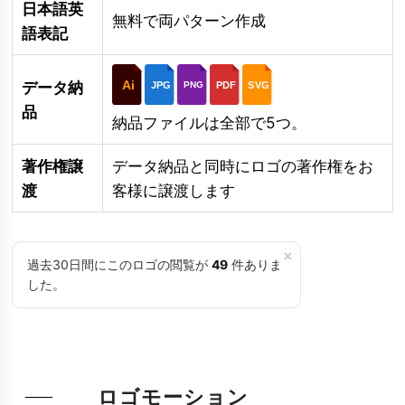
日本語英
無料で両パターン作成
語表記
Ai
データ納
JPG
PDF
SVG
PNG
品
納品ファイルは全部で5つ。
著作権譲
データ納品と同時にロゴの著作権をお
渡
客様に譲渡します
×
過去30日間にこのロゴの閲覧が
49
件ありま
した。
ロゴモーション