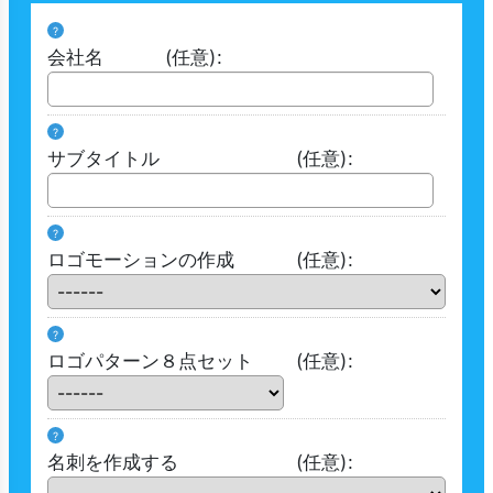
?
会社名
(任意)
:
?
サブタイトル
(任意)
:
?
ロゴモーションの作成
(任意)
:
?
ロゴパターン８点セット
(任意)
:
?
名刺を作成する
(任意)
: