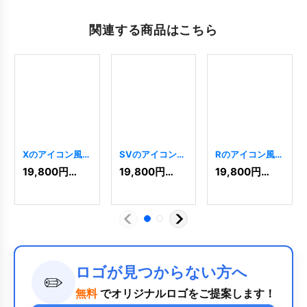
関連する商品はこちら
Xのアイコン風ロ
SVのアイコン風
Rのアイコン風ロ
ゴ
[
3224
]
ロゴ
[
2944
]
ゴ
[
3844
]
19,800
円
(税込)
19,800
円
(税込)
19,800
円
(税込)
ロゴが見つからない方へ
✏️
無料
でオリジナルロゴをご提案します！