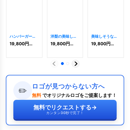
ハンバーガーの
洋梨の美味しそ
美味しそうなケ
美味しそうなロ
うなロゴ
[
1978
]
ーキのロゴ
19,800
円
(税込)
19,800
円
(税込)
19,800
円
(税込)
ゴ
[
3649
]
[
6115
]
ロゴが見つからない方へ
✏️
無料
でオリジナルロゴをご提案します！
無料でリクエストする
→
カンタン30秒で完了！