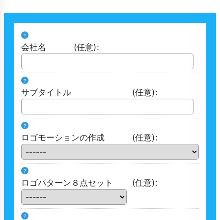
?
会社名
(任意)
:
?
サブタイトル
(任意)
:
?
ロゴモーションの作成
(任意)
:
?
ロゴパターン８点セット
(任意)
:
?