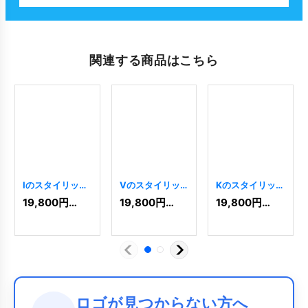
関連する商品はこちら
Iのスタイリッシ
Vのスタイリッ
Kのスタイリッシ
ュなロゴ
[
3239
]
シュなロゴ
ュなロゴ
[
3022
]
19,800
円
(税込)
19,800
円
(税込)
19,800
円
(税込)
[
3065
]
ロゴが見つからない方へ