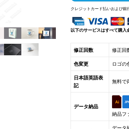
クレジットカード払いおよび銀
以下のサービスはすべて購入
修正回数
修正回
色変更
ロゴの
日本語英語表
無料で
記
Ai
JP
データ納品
納品フ
データ