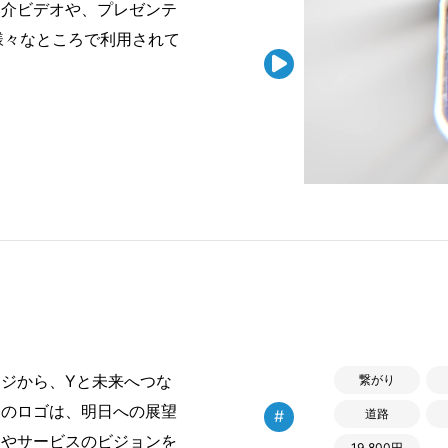
紹介ビデオや、プレゼンテ
様々なところで利用されて

ジから、Yと未来へつな
繋がり
このロゴは、明日への展望
#
道路
ドやサービスのビジョンを
19,800円