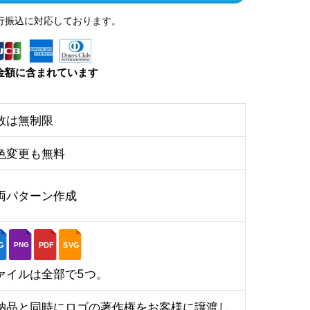
行振込に対応しております。
金額に含まれています
数は無制限
色変更も無料
両パターン作成
G
PDF
SVG
PNG
ァイルは全部で5つ。
納品と同時にロゴの著作権をお客様に譲渡し