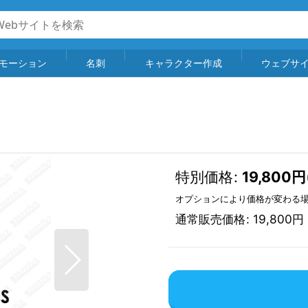
モーション
名刺
キャラクター作成
ウェブサ
特別価格
:
19,800
円
オプションにより価格が変わる
通常販売価格
:
19,800
円