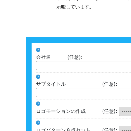
示唆しています。
?
会社名
(任意)
:
?
サブタイトル
(任意)
:
?
ロゴモーションの作成
(任意)
:
?
ロゴパターン８点セット
(任意)
: