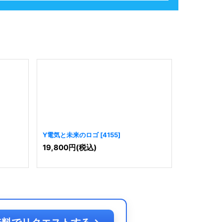
Y電気と未来のロゴ
[
4155
]
未来へ導く
19,800
円
(税込)
19,800
円