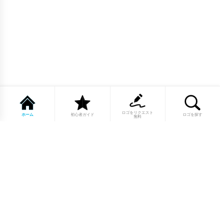
ロゴをリクエスト
ホーム
初心者ガイド
ロゴを探す
無料
1点もののロゴマーク10,000点以上｜
業種別・色別・アルファベットから探
せる
美容・医療・飲食・IT・建築など、業種別カテゴリーから貴
社の事業にぴったりのロゴをお選びいただけます。プロのデ
ザイナーが制作した高品質なロゴマークを幅広いラインナッ
プからご用意しています。