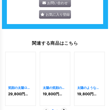
お問い合わせ
お気に入り登録
関連する商品はこちら
笑顔の太陽ロゴ
太陽の笑顔のロ
太陽のような笑
[
5861
]
ゴ
[
9117
]
顔ロゴ
[
9172
]
29,800
円
(税込)
19,800
円
(税込)
19,800
円
(税込)