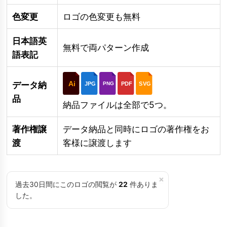
色変更
ロゴの色変更も無料
日本語英
無料で両パターン作成
語表記
Ai
データ納
JPG
PDF
SVG
PNG
品
納品ファイルは全部で5つ。
著作権譲
データ納品と同時にロゴの著作権をお
渡
客様に譲渡します
×
過去30日間にこのロゴの閲覧が
22
件ありま
した。