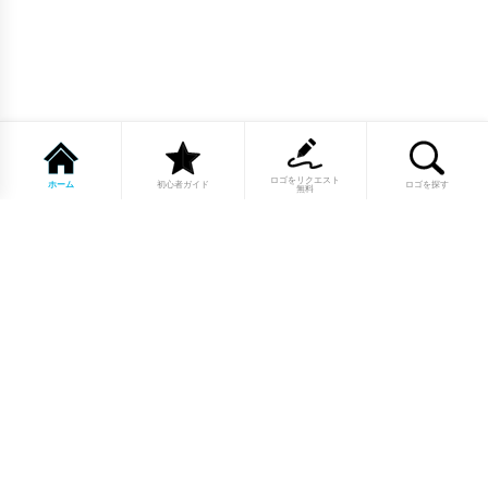
ロゴをリクエスト
ホーム
初心者ガイド
ロゴを探す
無料
1点もののロゴマーク10,000点以上｜
業種別・色別・アルファベットから探
せる
美容・医療・飲食・IT・建築など、業種別カテゴリーから貴
社の事業にぴったりのロゴをお選びいただけます。プロのデ
ザイナーが制作した高品質なロゴマークを幅広いラインナッ
プからご用意しています。
修正無制限・カラー変更無料・著作権