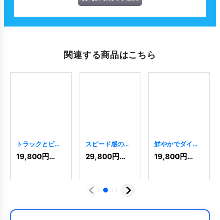
関連する商品はこちら
トラックとビル
スピード感のあ
鮮やかでダイナ
ディングの運
るトラックのロ
ミックな物流ト
19,800
円
(税込)
29,800
円
(税込)
19,800
円
(税込)
送・引越しロゴ
ゴ
[
6043
]
ラックのロゴ
[
10851
]
[
10391
]