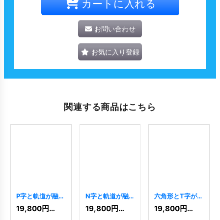
カートに入れる
お問い合わせ
お気に入り登録
関連する商品はこちら
P字と軌道が融合
N字と軌道が融
六角形とT字が融
するダイナミッ
合した躍動的成
合した先進的ロ
19,800
円
(税込)
19,800
円
(税込)
19,800
円
(税込)
クロゴ
[
10687
]
長ロゴ
[
11348
]
ゴ
[
10367
]