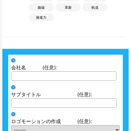
曲線
革新
軌道
推進力
?
会社名
(任意)
:
?
サブタイトル
(任意)
:
?
ロゴモーションの作成
(任意)
: