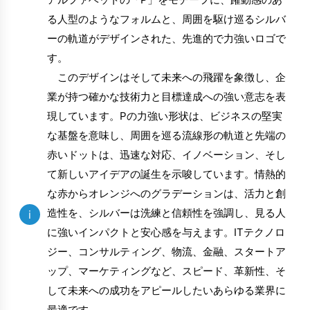
る人型のようなフォルムと、周囲を駆け巡るシルバ
ーの軌道がデザインされた、先進的で力強いロゴで
す。
このデザインはそして未来への飛躍を象徴し、企
業が持つ確かな技術力と目標達成への強い意志を表
現しています。Pの力強い形状は、ビジネスの堅実
な基盤を意味し、周囲を巡る流線形の軌道と先端の
赤いドットは、迅速な対応、イノベーション、そし
て新しいアイデアの誕生を示唆しています。情熱的
な赤からオレンジへのグラデーションは、活力と創
造性を、シルバーは洗練と信頼性を強調し、見る人
i
に強いインパクトと安心感を与えます。ITテクノロ
ジー、コンサルティング、物流、金融、スタートア
ップ、マーケティングなど、スピード、革新性、そ
して未来への成功をアピールしたいあらゆる業界に
最適です。