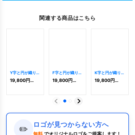
関連する商品はこちら
Y字と円が織りな
F字と円が織りな
K字と円が織りな
す洗練されたゴ
す洗練されたロ
す洗練されたロ
19,800
円
(税込)
19,800
円
(税込)
19,800
円
(税込)
ールドロゴ
ゴ
[
11105
]
ゴ
[
11091
]
[
11099
]
ロゴが見つからない方へ
✏️
無料
でオリジナルロゴをご提案します！