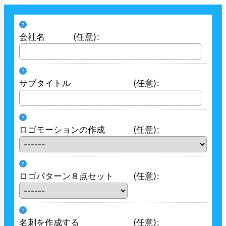
?
会社名
(任意)
:
?
サブタイトル
(任意)
:
?
ロゴモーションの作成
(任意)
:
?
ロゴパターン８点セット
(任意)
:
?
名刺を作成する
(任意)
: