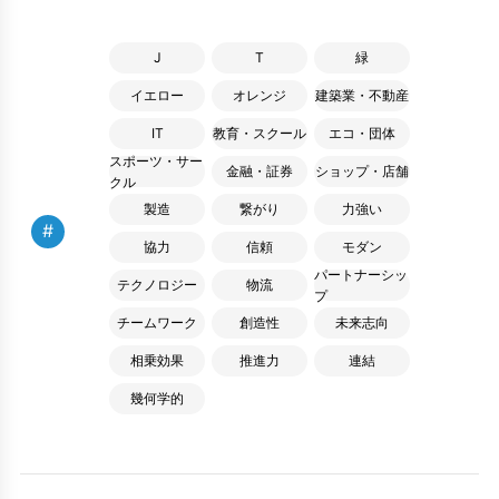
J
T
緑
イエロー
オレンジ
建築業・不動産
IT
教育・スクール
エコ・団体
スポーツ・サー
金融・証券
ショップ・店舗
クル
製造
繋がり
力強い
#
協力
信頼
モダン
パートナーシッ
テクノロジー
物流
プ
チームワーク
創造性
未来志向
相乗効果
推進力
連結
幾何学的