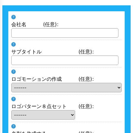
?
会社名
(任意)
:
?
サブタイトル
(任意)
:
?
ロゴモーションの作成
(任意)
:
?
ロゴパターン８点セット
(任意)
:
?