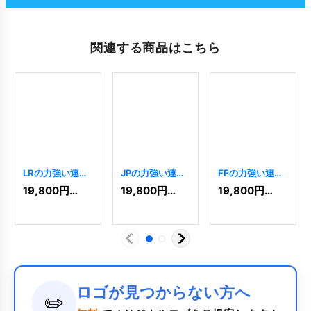
関連する商品はこちら
LRの力強い連結
JPの力強い連結
FFの力強い連結
ロゴ
[
10340
]
ロゴ
[
10287
]
ロゴ
[
10238
]
19,800
円
(税込)
19,800
円
(税込)
19,800
円
(税込)
ロゴが見つからない方へ
✏️