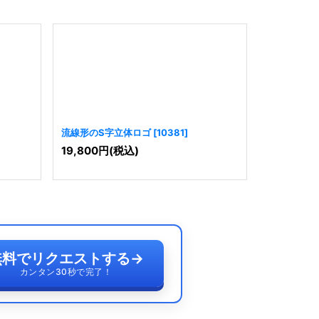
流線形のS字立体ロゴ
[
10381
]
菱形とS字
19,800
円
(税込)
19,800
円
無料でリクエストする
→
カンタン30秒で完了！