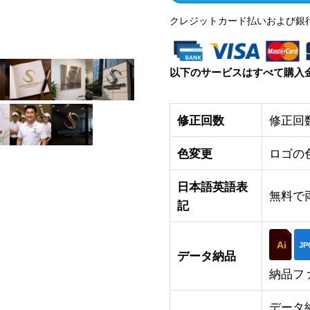
クレジットカード払いおよび銀
以下のサービスはすべて購入
修正回数
修正回
色変更
ロゴの
日本語英語表
無料で
記
Ai
JP
データ納品
納品フ
データ