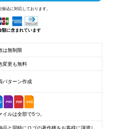
行振込に対応しております。
金額に含まれています
数は無制限
色変更も無料
両パターン作成
G
PDF
SVG
PNG
ァイルは全部で5つ。
納品と同時にロゴの著作権をお客様に譲渡し