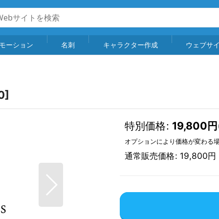
モーション
名刺
キャラクター作成
ウェブサ
0
]
特別価格
:
19,800
円
オプションにより価格が変わる
通常販売価格
:
19,800
円