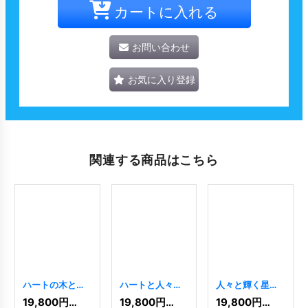
カートに入れる
お問い合わせ
お気に入り登録
関連する商品はこちら
ハートの木と星
ハートと人々の
人々と輝く星の
が輝くロゴ
ロゴ
[
2214
]
ロゴ
[
9426
]
19,800
円
(税込)
19,800
円
(税込)
19,800
円
(税込)