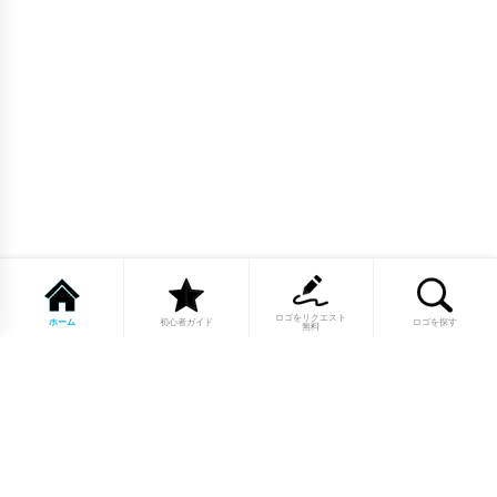
ロゴをリクエスト
ホーム
初心者ガイド
ロゴを探す
無料
1点もののロゴマーク10,000点以上｜
業種別・色別・アルファベットから探
せる
美容・医療・飲食・IT・建築など、業種別カテゴリーから貴