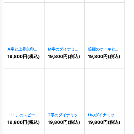
A字と上昇矢印の
M字のダイナミッ
笑顔のケーキとチ
ダイナミックロゴ
クグラデーション
ェリーの可愛いロ
19,800
円
(税込)
19,800
円
(税込)
19,800
円
(税込)
[
9834
]
ロゴ
[
9824
]
ゴ
[
9820
]
「LL」のスピード
T字のダイナミッ
Hのダイナミック
ラインとグラデー
クグラデーション
グラデーションロ
19,800
円
(税込)
19,800
円
(税込)
19,800
円
(税込)
ションロゴ
ロゴ
[
9812
]
ゴ
[
9806
]
[
9816
]