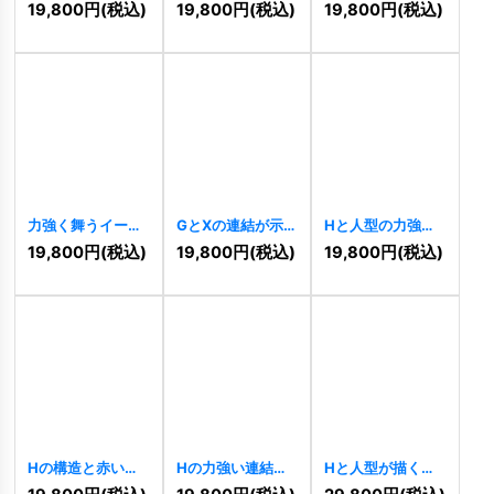
形のエンブレムロ
象徴するモダンな
携ロゴ
[
10857
]
19,800
円
(税込)
19,800
円
(税込)
19,800
円
(税込)
ゴ
[
10875
]
三角ロゴ
[
10863
]
力強く舞うイーグ
GとXの連結が示す
Hと人型の力強い
ルロゴ
[
10832
]
グローバルソリュ
繋がりと支援のロ
19,800
円
(税込)
19,800
円
(税込)
19,800
円
(税込)
ーションロゴ
ゴ
[
10819
]
[
10824
]
Hの構造と赤い弧
Hの力強い連結と
Hと人型が描くグ
が示す堅実な飛躍
未来志向ロゴ
ローバルな飛躍ロ