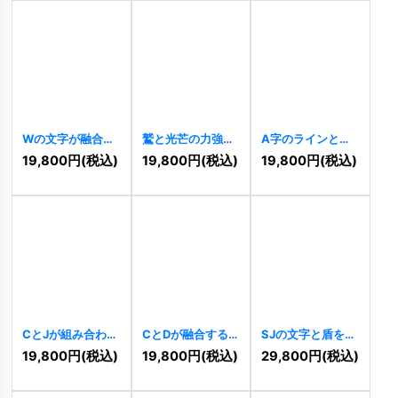
Wの文字が融合し
鷲と光芒の力強い
A字のラインとグ
た立体キューブロ
ロゴ
[
9801
]
ラデーションロゴ
19,800
円
(税込)
19,800
円
(税込)
19,800
円
(税込)
ゴ
[
9808
]
[
9796
]
CとJが組み合わさ
CとDが融合するモ
SJの文字と盾を組
ったモダンな幾何
ダン六角形ロゴ
み合わせた力強い
19,800
円
(税込)
19,800
円
(税込)
29,800
円
(税込)
学ロゴ
[
9790
]
[
9792
]
ロゴ
[
9786
]