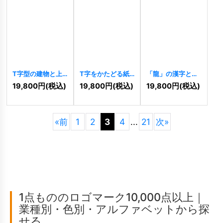
T字型の建物と上
T字をかたどる紙
「龍」の漢字と盾
昇を表すロゴ
飛行機ロゴ
の力強いロゴ
19,800
円
(税込)
19,800
円
(税込)
19,800
円
(税込)
[
9776
]
[
9765
]
[
9763
]
«
前
1
2
3
4
...
21
次
»
1点もののロゴマーク10,000点以上｜
業種別・色別・アルファベットから探
せる