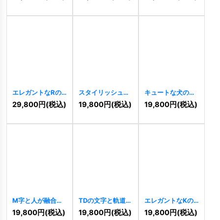
[
10533
]
ックロゴ
[
10526
]
エレガントなRの
スタイリッシュなI
キュートな犬のロ
文字と女性のシル
文字ロゴ
[
10511
]
ゴ
[
10503
]
29,800
円
(税込)
19,800
円
(税込)
19,800
円
(税込)
エットのロゴ
[
10514
]
M字と人が融合し
TDの文字と軌道が
エレガントなKの
た情熱的な成長ロ
融合するダイナミ
文字と葉っぱのロ
19,800
円
(税込)
19,800
円
(税込)
19,800
円
(税込)
ゴ
[
10499
]
ックロゴ
[
10501
]
ゴ
[
10497
]