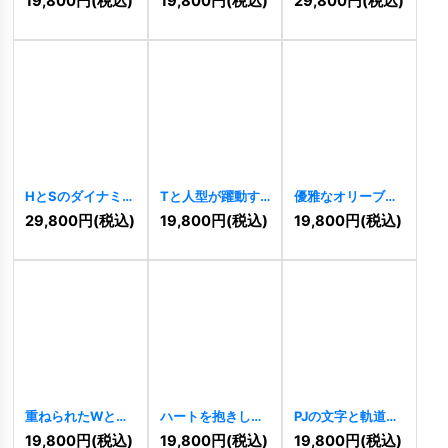
19,800
円
(税込)
19,800
円
(税込)
29,800
円
(税込)
ロゴ
[
10816
]
[
10817
]
ゴ
[
10818
]
HとSのダイナミッ
Tと人型が躍動す
優雅なオリーブの
クな連結ロゴ
る未来志向ロゴ
木が象徴する繁栄
29,800
円
(税込)
19,800
円
(税込)
19,800
円
(税込)
[
10814
]
[
10797
]
のロゴ
[
10775
]
重ねられたWとM
ハートを抱きしめ
PJの文字と軌道が
のロゴ
[
10534
]
る犬と猫のロゴ
融合するダイナミ
19,800
円
(税込)
19,800
円
(税込)
19,800
円
(税込)