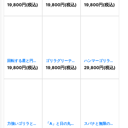
ロゴ
[
10909
]
にしたロゴ
犬のロゴ
[
10896
]
19,800
円
(税込)
19,800
円
(税込)
19,800
円
(税込)
[
10907
]
回転する星と円が
ゴリラグリーティ
ハンマーゴリラロ
示す、卓越した推
ングロゴ
[
10880
]
ゴ
[
10878
]
19,800
円
(税込)
19,800
円
(税込)
29,800
円
(税込)
進力ロゴ
[
10884
]
力強いゴリラと菱
「A」と日の丸を
スパナと無限の連