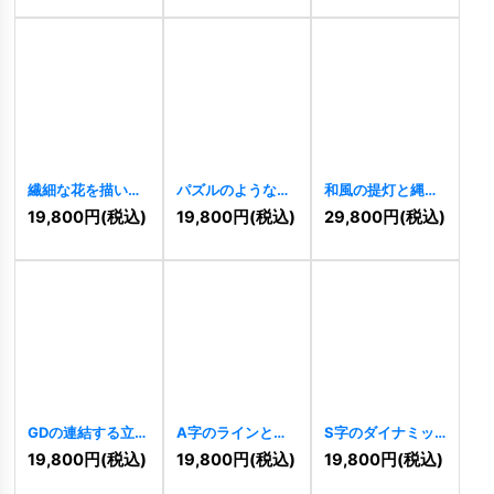
繊細な花を描いた
パズルのような家
和風の提灯と縄飾
優雅なオーバルロ
とテクノロジーの
りのロゴ
[
9871
]
19,800
円
(税込)
19,800
円
(税込)
29,800
円
(税込)
ゴ
[
9907
]
ロゴ
[
9883
]
GDの連結する立体
A字のラインと構
S字のダイナミッ
キューブロゴ
造のモダンロゴ
クグラデーション
19,800
円
(税込)
19,800
円
(税込)
19,800
円
(税込)
[
9866
]
[
9862
]
ロゴ
[
9847
]