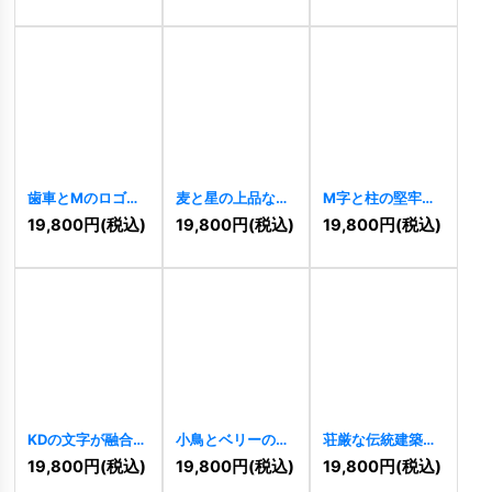
歯車とMのロゴ
麦と星の上品なロ
M字と柱の堅牢な
[
10461
]
ゴ
[
10691
]
構造ロゴ
[
10685
]
19,800
円
(税込)
19,800
円
(税込)
19,800
円
(税込)
KDの文字が融合し
小鳥とベリーの穏
荘厳な伝統建築の
た堅牢なロゴ
やかなナチュラル
シルエットロゴ
19,800
円
(税込)
19,800
円
(税込)
19,800
円
(税込)
[
9961
]
ロゴ
[
9935
]
[
9931
]