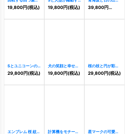
紋章ロゴ
[
10938
]
る情熱と推進のロ
象徴する、和の円
19,800
円
(税込)
19,800
円
(税込)
39,800
円
(税込)
ゴ
[
10921
]
形ロゴ
[
10922
]
Sとユニコーンの
犬の笑顔と幸せを
桜の枝と円が彩る
優雅なロゴ
表現したロゴ
和風エレガントロ
29,800
円
(税込)
19,800
円
(税込)
29,800
円
(税込)
[
10917
]
[
10913
]
ゴ
[
10911
]
エンブレム 桜 紋章
計算機をモチーフ
星マークの可愛い