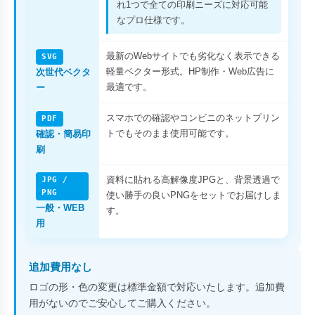
れ1つで全ての印刷ニーズに対応可能
なプロ仕様です。
最新のWebサイトでも劣化なく表示できる
SVG
軽量ベクター形式。HP制作・Web広告に
次世代ベクタ
最適です。
ー
スマホでの確認やコンビニのネットプリン
PDF
トでもそのまま使用可能です。
確認・簡易印
刷
資料に貼れる高解像度JPGと、背景透過で
JPG /
PNG
使い勝手の良いPNGをセットでお届けしま
一般・WEB
す。
用
追加費用なし
ロゴの形・色の変更は標準金額で対応いたします。追加費
用がないのでご安心してご購入ください。