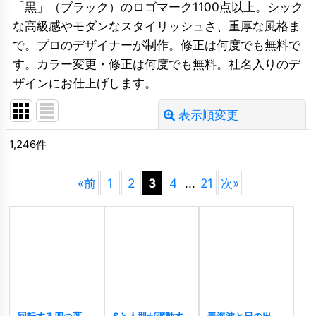
「黒」（ブラック）のロゴマーク1100点以上。シック
な高級感やモダンなスタイリッシュさ、重厚な風格ま
で。プロのデザイナーが制作。修正は何度でも無料で
す。カラー変更・修正は何度でも無料。社名入りのデ
ザインにお仕上げします。
表示順変更
閉じる
1,246
件
並び順
:
«
前
1
2
3
4
...
21
次
»
絞り込む
回転する四つ葉の
Sと人型が躍動す
青海波と日の出が