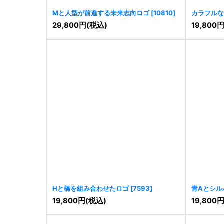
Mと人型が前進する未来志向ロゴ
[
10810
]
カラフルな
29,800
円
(税込)
19,800
Hと橋を組み合わせたロゴ
[
7593
]
青Aとシル
[
6946
]
19,800
円
(税込)
19,800