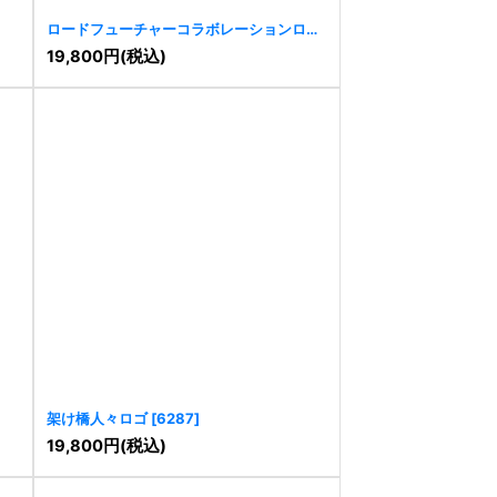
ロードフューチャーコラボレーションロゴ
[
9783
]
19,800
円
(税込)
架け橋人々ロゴ
[
6287
]
19,800
円
(税込)