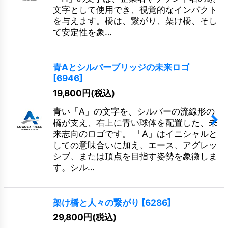
文字として使用でき、視覚的なインパクト
を与えます。橋は、繋がり、架け橋、そし
て安定性を象…
青Aとシルバーブリッジの未来ロゴ
[
6946
]
19,800
円
(税込)
青い「A」の文字を、シルバーの流線形の
橋が支え、右上に青い球体を配置した、未
来志向のロゴです。 「A」はイニシャルと
しての意味合いに加え、エース、アグレッ
シブ、または頂点を目指す姿勢を象徴しま
す。シル…
架け橋と人々の繋がり
[
6286
]
29,800
円
(税込)