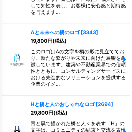
して知性を表し、お客様に安心感と期待感
を与えます…
Aと未来への橋のロゴ
[
3343
]
19,800
円
(税込)
このロゴはAの文字を橋の形に見立ててお
り、新たな繋がりや未来に向けた展望を象
徴しています。建築や不動産業界での信頼
性とともに、コンサルティングサービスに
おける先進的なソリューションを提供する
企業のイメ…
Hと橋と人のおしゃれなロゴ
[
2694
]
29,800
円
(税込)
青と黒で描かれた橋と人々を表す「H」の
文字は、コミュニティの結束と交流を表現