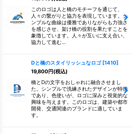
このロゴは人と橋のモチーフを通じて、
人々の繋がりと協力を表現しています。シ
ンプルな曲線は優雅でありながらも力強さ
を感じさせ、架け橋の役割を果たすことを
象徴しています。人々が互いに支え合い、
協力して進む…
Dと橋のスタイリッシュなロゴ
[
1410
]
19,800
円
(税込)
橋とDの文字をおしゃれに融合させまし
た。シンプルで洗練されたデザインが特徴
であり、色使いが、ロゴに深みと視覚的な
興味を与えます。このロゴは、建築や都市
開発、交通関連のブランドに適していま
す。