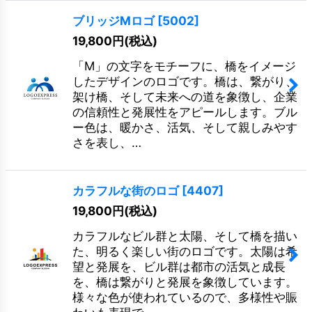
ブリッジMロゴ
[
5002
]
19,800
円
(税込)
「M」の文字をモチーフに、橋をイメージ
したデザインのロゴです。橋は、繋がり、
架け橋、そして未来への道を象徴し、企業
の信頼性と発展性をアピールします。ブル
ー色は、暖かさ、活気、そして親しみやす
さを表し、…
カラフルな街のロゴ
[
4407
]
19,800
円
(税込)
カラフルなビル群と太陽、そして橋を描い
た、明るく楽しい街のロゴです。太陽は希
望と発展を、ビル群は都市の活気と成長
を、橋は繋がりと発展を象徴しています。
様々な色が使われているので、多様性や賑