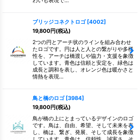
わいも表現で…
ブリッジコネクトロゴ
[
4002
]
19,800
円
(税込)
2つの円とアーチ状のラインを組み合わせ
たロゴです。円は人と人との繋がりや多様
性を、アーチは橋渡しや協力・支援を象徴
しています。青色は信頼と安定を、緑色は
成長と調和を表し、オレンジ色は暖かさと
情熱を表現…
鳥と橋のロゴ
[
3984
]
19,800
円
(税込)
鳥が橋の上にとまっているデザインのロゴ
です。鳥は、自由、希望、そして未来を表
し、橋は、繋ぎ、発展、そして成長を象徴
しています。青色は、信頼性、誠実さ、そ