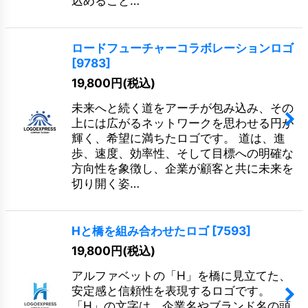
込めること…
ロードフューチャーコラボレーションロゴ
[
9783
]
19,800
円
(税込)
未来へと続く道をアーチが包み込み、その
上には広がるネットワークを思わせる円が
輝く、希望に満ちたロゴです。 道は、進
歩、速度、効率性、そして目標への明確な
方向性を象徴し、企業が顧客と共に未来を
切り開く姿…
Hと橋を組み合わせたロゴ
[
7593
]
19,800
円
(税込)
アルファベットの「H」を橋に見立てた、
安定感と信頼性を表現するロゴです。
「H」の文字は、企業名やブランド名の頭