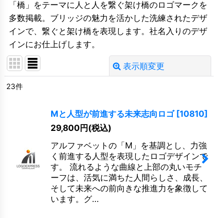
「橋」をテーマに人と人を繋ぐ架け橋のロゴマークを
多数掲載。ブリッジの魅力を活かした洗練されたデザ
インで、繋ぐと架け橋を表現します。社名入りのデザ
インにお仕上げします。
表示順変更
閉じる
23
件
並び順
:
Mと人型が前進する未来志向ロゴ
[
10810
]
絞り込む
29,800
円
(税込)
アルファベットの「M」を基調とし、力強
く前進する人型を表現したロゴデザインで
す。 流れるような曲線と上部の丸いモチ
ーフは、活気に満ちた人間らしさ、成長、
そして未来への前向きな推進力を象徴して
います。グ…