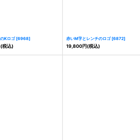
のKロゴ
[
6968
]
赤いM字とレンチのロゴ
[
6872
]
円
(税込)
19,800
円
(税込)