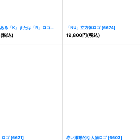
ある「K」または「R」ロゴ
「NU」立方体ロゴ
[
6674
]
円
(税込)
19,800
円
(税込)
」ロゴ
[
6621
]
赤い躍動的な人物ロゴ
[
6603
]