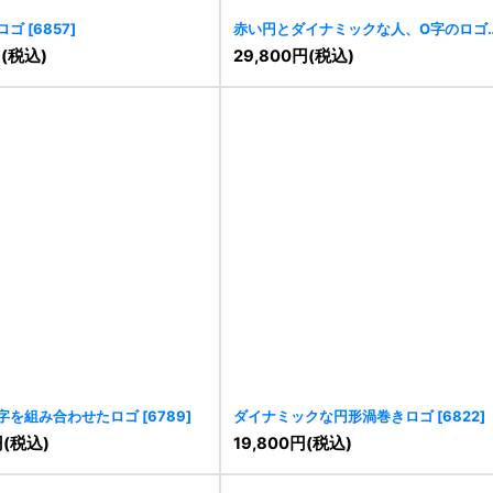
ロゴ
[
6857
]
赤い円とダイナミックな人、O字のロゴ
[
6843
]
円
(税込)
29,800
円
(税込)
字を組み合わせたロゴ
[
6789
]
ダイナミックな円形渦巻きロゴ
[
6822
]
円
(税込)
19,800
円
(税込)