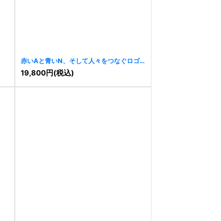
赤いAと青いN、そして人々をつなぐロゴ
[
6871
]
19,800
円
(税込)