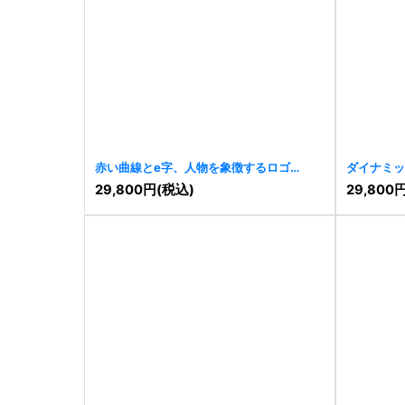
赤い曲線とe字、人物を象徴するロゴ
ダイナミッ
[
6759
]
29,800
円
(税込)
29,800