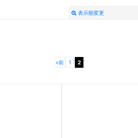
表示順変更
絞り込む
«
前
1
2