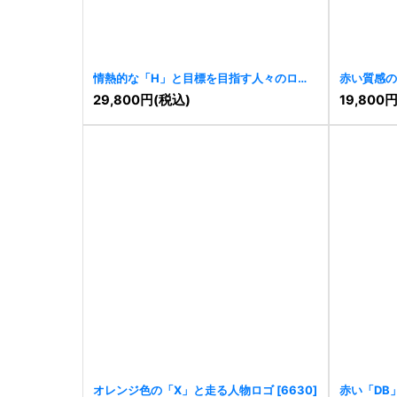
情熱的な「H」と目標を目指す人々のロゴ
赤い質感の
[
6727
]
[
6685
]
29,800
円
(税込)
19,800
オレンジ色の「X」と走る人物ロゴ
[
6630
]
赤い「DB