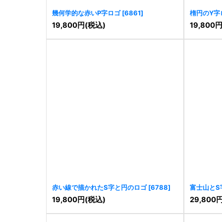
幾何学的な赤いP字ロゴ
[
6861
]
楕円のY字
19,800
円
(税込)
19,800
赤い線で描かれたS字と円のロゴ
[
6788
]
富士山とS
19,800
円
(税込)
29,800