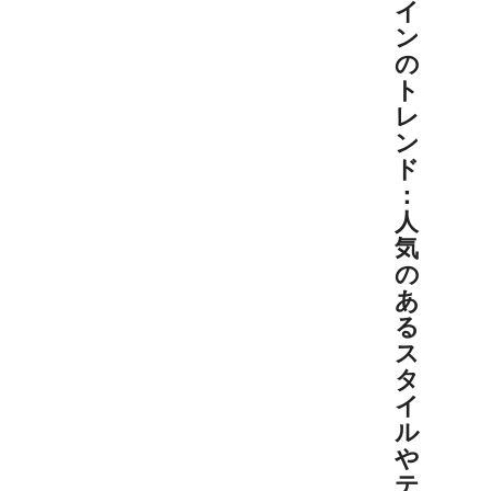
イ
ン
の
ト
レ
ン
ド
：
人
気
の
あ
る
ス
タ
イ
ル
や
テ