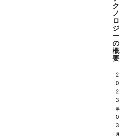
ク
ノ
ロ
ジ
ー
の
概
要
2
0
2
3
年
0
3
月