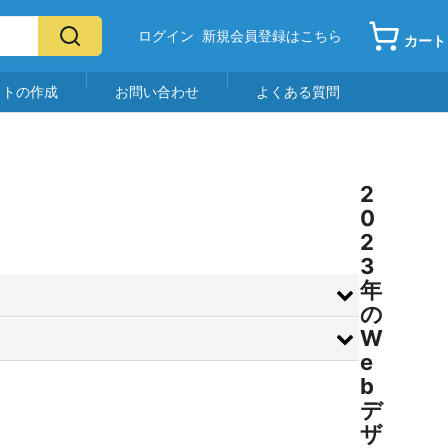
ログイン
新規会員登録はこちら
カート
イトの作成
お問い合わせ
よくある質問
2
0
2
3
年
の
W
e
b
デ
ザ