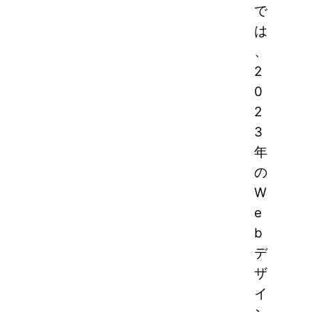
で
は
、
2
0
2
3
年
の
W
e
b
デ
ザ
イ