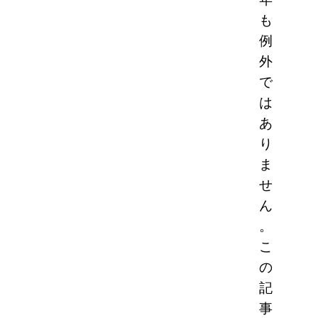
も
例
外
で
は
あ
り
ま
せ
ん
。
こ
の
記
事