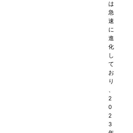
は
急
速
に
進
化
し
て
お
り
、
2
0
2
3
年