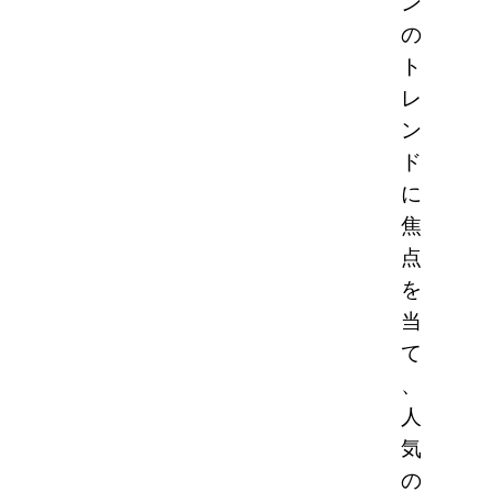
ン
の
ト
レ
ン
ド
に
焦
点
を
当
て
、
人
気
の