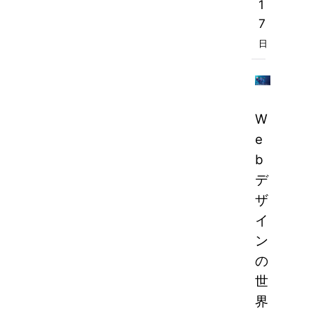
1
7
日
W
e
b
デ
ザ
イ
ン
の
世
界