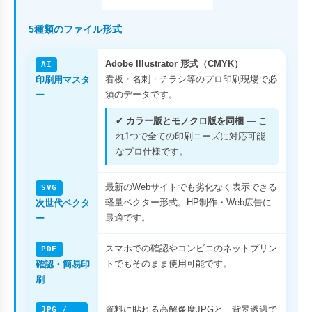
5種類のファイル形式
Adobe Illustrator 形式（CMYK）
AI
看板・名刺・チラシ等のプロ印刷現場で必
印刷用マスタ
須のデータです。
ー
✔
カラー版とモノクロ版を同梱
— こ
れ1つで全ての印刷ニーズに対応可能
なプロ仕様です。
最新のWebサイトでも劣化なく表示できる
SVG
軽量ベクター形式。HP制作・Web広告に
次世代ベクタ
最適です。
ー
スマホでの確認やコンビニのネットプリン
PDF
トでもそのまま使用可能です。
確認・簡易印
刷
資料に貼れる高解像度JPGと、背景透過で
JPG /