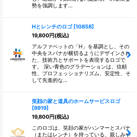
勢を強調します…
Hとレンチのロゴ
[
10858
]
19,800
円
(税込)
アルファベットの「H」を基調とし、その
中央をスパナが横切るようにデザインされ
た、技術力とサポートを表現するロゴで
す。 深い青色のグラデーションは、信頼
性、プロフェッショナリズム、安定性、そ
して先進的な…
笑顔の家と道具のホームサービスロゴ
[
9919
]
19,800
円
(税込)
このロゴは、笑顔の家がハンマーとスパナ
（またはレンチ）を持っている、親しみや