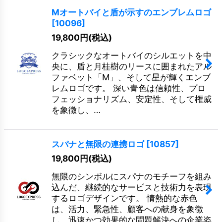
Mオートバイと盾が示すのエンブレムロゴ
[
10096
]
19,800
円
(税込)
クラシックなオートバイのシルエットを中
央に、盾と月桂樹のリースに囲まれたアル
ファベット「M」、そして星が輝くエンブ
レムロゴです。 深い青色は信頼性、プロ
フェッショナリズム、安定性、そして権威
を象徴し、…
スパナと無限の連携ロゴ
[
10857
]
19,800
円
(税込)
無限のシンボルにスパナのモチーフを組み
込んだ、継続的なサービスと技術力を表現
するロゴデザインです。 情熱的な赤色
は、活力、緊急性、顧客への献身を象徴
し、迅速かつ効果的な問題解決への企業姿