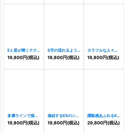
Eと星が輝くテク
S字の流れるよう
カラフルな人々が
ノロジーロゴ
なダイナミックロ
織りなす共同体の
19,800
円
(税込)
19,800
円
(税込)
19,800
円
(税込)
[
10438
]
ゴ
[
10697
]
輪ロゴ
[
9734
]
多層ラインで描か
連結するESのシャ
躍動感あふれるK
れたRのモダンロ
ープなロゴ
字ロゴ
[
9597
]
19,800
円
(税込)
19,800
円
(税込)
29,800
円
(税込)
ゴ
[
9627
]
[
9608
]