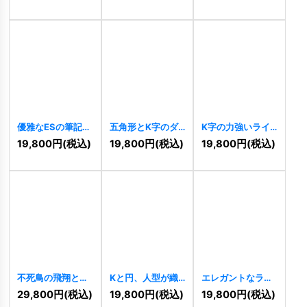
ゴ
[
10286
]
優雅なESの筆記体
五角形とK字のダ
K字の力強いライ
ロゴ
[
10196
]
イナミック先進ロ
ン建設ロゴ
19,800
円
(税込)
19,800
円
(税込)
19,800
円
(税込)
ゴ
[
10200
]
[
10202
]
不死鳥の飛翔と輝
Kと円、人型が織
エレガントなライ
きを示す勝利のロ
りなす革新と信頼
ンの無限大ロゴ
29,800
円
(税込)
19,800
円
(税込)
19,800
円
(税込)
ゴ
[
10891
]
のロゴ
[
10882
]
[
10839
]