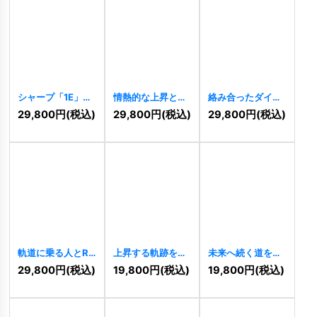
シャープ「1E」ロ
情熱的な上昇と進
絡み合ったダイナ
ゴ
[
8180
]
歩を象徴するFと
ミックなAKロゴ
29,800
円
(税込)
29,800
円
(税込)
29,800
円
(税込)
人のロゴ
[
8139
]
[
8140
]
軌道に乗る人とR
上昇する軌跡を伴
未来へ続く道を歩
のダイナミックな
うNJロゴ
[
8055
]
む人々を象徴する
29,800
円
(税込)
19,800
円
(税込)
19,800
円
(税込)
ロゴ
[
8094
]
Aロゴ
[
7965
]