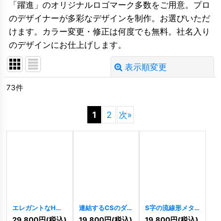
「躍進」のオリジナルロゴマーク多数をご用意。プロ
のデザイナーが多彩なデザインを制作。お選びいただ
けます。カラー変更・修正は何度でも無料。社名入り
のデザインにお仕上げします。
表示順変更
閉じる
73
件
並び順
:
1
2
次
»
絞り込む
エレガントなH字
連結するCSのダイ
S字の流線形メタ
のロゴ
[
10210
]
ナーミックロゴ
リックロゴ
29,800
円
(税込)
19,800
円
(税込)
19,800
円
(税込)