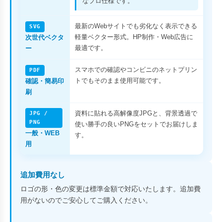
なプロ仕様です。
最新のWebサイトでも劣化なく表示できる
SVG
軽量ベクター形式。HP制作・Web広告に
次世代ベクタ
最適です。
ー
スマホでの確認やコンビニのネットプリン
PDF
トでもそのまま使用可能です。
確認・簡易印
刷
資料に貼れる高解像度JPGと、背景透過で
JPG /
PNG
使い勝手の良いPNGをセットでお届けしま
一般・WEB
す。
用
追加費用なし
ロゴの形・色の変更は標準金額で対応いたします。追加費
用がないのでご安心してご購入ください。