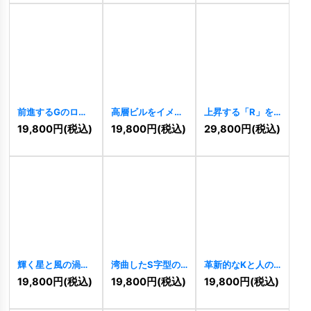
前進するGのロゴ
高層ビルをイメー
上昇する「R」を
[
9291
]
ジしたロゴ
モチーフにしたロ
19,800
円
(税込)
19,800
円
(税込)
29,800
円
(税込)
[
9313
]
ゴ
[
9206
]
輝く星と風の渦巻
湾曲したS字型の
革新的なKと人の
きロゴ
[
9139
]
ロゴ
[
8904
]
ロゴ
[
8852
]
19,800
円
(税込)
19,800
円
(税込)
19,800
円
(税込)