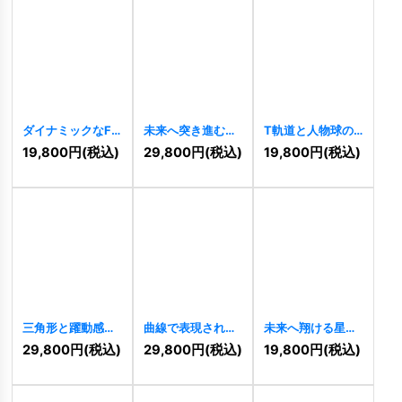
ダイナミックなFE
未来へ突き進む、
T軌道と人物球の
ロゴ
[
8590
]
情熱的なAKロゴ
ロゴ
[
8402
]
19,800
円
(税込)
29,800
円
(税込)
19,800
円
(税込)
[
8452
]
三角形と躍動感の
曲線で表現された
未来へ翔ける星ロ
ある「P」のロゴ
の鳥のロゴ
ゴ
[
8208
]
29,800
円
(税込)
29,800
円
(税込)
19,800
円
(税込)
[
8392
]
[
8333
]