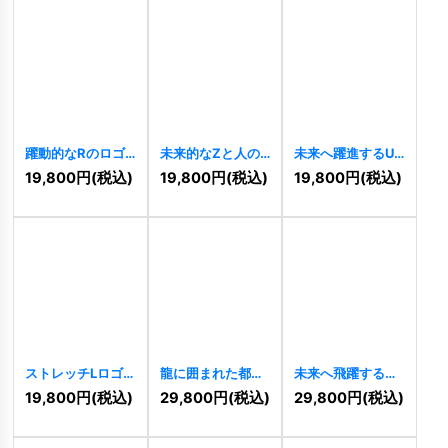
躍動的なRのロゴ
未来的なZと人の
未来へ躍進するU
[
8842
]
ロゴ
[
8826
]
のロゴ
[
8793
]
19,800
円
(税込)
19,800
円
(税込)
19,800
円
(税込)
ストレッチLロゴ
龍に囲まれた都市
未来へ飛躍する希
[
8776
]
のロゴ
[
8687
]
望を象徴するYと
19,800
円
(税込)
29,800
円
(税込)
29,800
円
(税込)
人のロゴ
[
8646
]