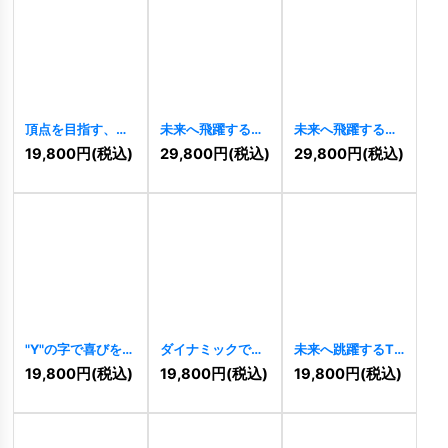
頂点を目指す、矢
未来へ飛躍する
未来へ飛躍するN
印型のAロゴ
人々を象徴するロ
ロゴ
[
7928
]
19,800
円
(税込)
29,800
円
(税込)
29,800
円
(税込)
[
7940
]
ゴ
[
7927
]
"Y"の字で喜びを表
ダイナミックで力
未来へ跳躍するT
す人ロゴ
[
7790
]
強いYロゴ
[
7690
]
パーソンロゴ
19,800
円
(税込)
19,800
円
(税込)
19,800
円
(税込)
[
7571
]