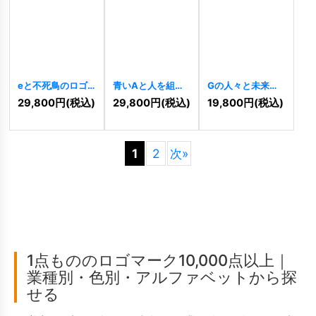
eと不死鳥のロゴ
青いAと人を組み
Gの人々と未来へ
[
7497
]
合わせたロゴ
の進歩のロゴ
29,800
円
(税込)
29,800
円
(税込)
19,800
円
(税込)
[
7310
]
[
7097
]
1
2
次
»
1点もののロゴマーク10,000点以上｜
業種別・色別・アルファベットから探
せる