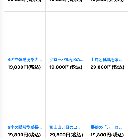
[
10226
]
[
10260
]
4の立体感ある力
グローバルなKの
上昇と挑戦を象徴
強いロゴ
[
10258
]
ダイナミックロゴ
するダイナミック
19,800
円
(税込)
19,800
円
(税込)
29,800
円
(税込)
[
10269
]
ロゴ
[
11031
]
S字の階段型成長
富士山と日の出の
墨絵の「八」ロゴ
ロゴ
[
10285
]
グローバル成長ロ
[
10189
]
19,800
円
(税込)
29,800
円
(税込)
19,800
円
(税込)