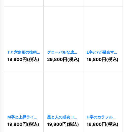
Tと六角形の技術
グローバルな成長
L字と7が融合する
的つながりロゴ
と人を示すI型ロゴ
スピードテクノロ
19,800
円
(税込)
29,800
円
(税込)
19,800
円
(税込)
[
10807
]
[
10796
]
ジーロゴ
[
10513
]
M字と上昇ライン
星と人の成功ロゴ
H字のカラフルな
のダイナミックロ
[
10485
]
虹の希望ロゴ
19,800
円
(税込)
19,800
円
(税込)
19,800
円
(税込)
ゴ
[
10490
]
[
10454
]