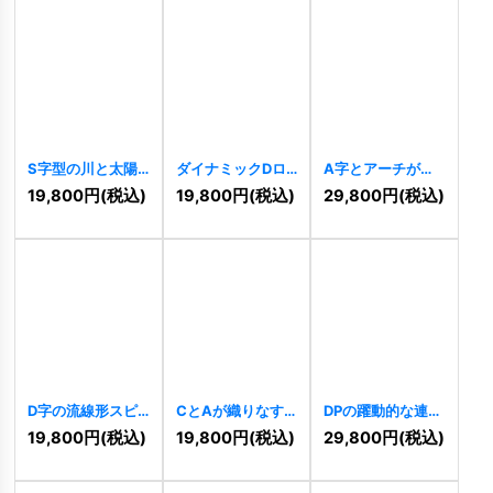
S字型の川と太陽
ダイナミックDロ
A字とアーチが織
をモチーフにした
ゴ
[
11276
]
りなす先進的ゲー
19,800
円
(税込)
19,800
円
(税込)
29,800
円
(税込)
ダイナミックなロ
トロゴ
[
11268
]
ゴ
[
11282
]
D字の流線形スピ
CとAが織りなす
DPの躍動的な連
ードロゴ
[
11262
]
洗練されたモダン
結・成長ロゴ
19,800
円
(税込)
19,800
円
(税込)
29,800
円
(税込)
ロゴ
[
11252
]
[
11240
]