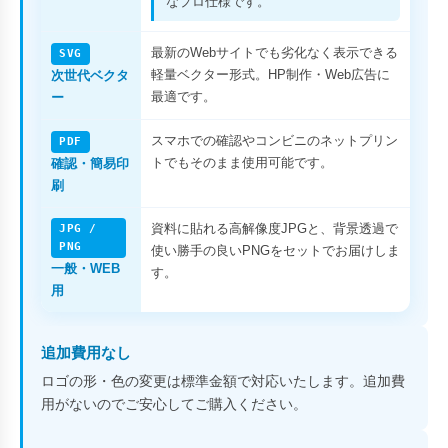
なプロ仕様です。
最新のWebサイトでも劣化なく表示できる
SVG
軽量ベクター形式。HP制作・Web広告に
次世代ベクタ
最適です。
ー
スマホでの確認やコンビニのネットプリン
PDF
トでもそのまま使用可能です。
確認・簡易印
刷
資料に貼れる高解像度JPGと、背景透過で
JPG /
PNG
使い勝手の良いPNGをセットでお届けしま
一般・WEB
す。
用
追加費用なし
ロゴの形・色の変更は標準金額で対応いたします。追加費
用がないのでご安心してご購入ください。