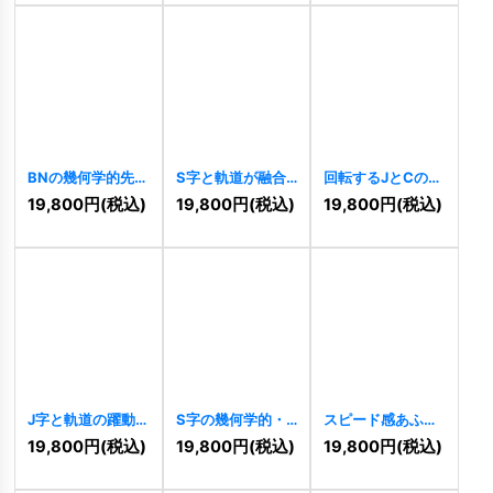
BNの幾何学的先進
S字と軌道が融合
回転するJとCの繋
的連結ロゴ
した躍動のグロー
がりロゴ
[
11310
]
19,800
円
(税込)
19,800
円
(税込)
19,800
円
(税込)
[
11320
]
バルロゴ
[
11318
]
J字と軌道の躍動
S字の幾何学的・
スピード感あふれ
的な先進ロゴ
先進的ストライプ
るXロゴ
[
11286
]
19,800
円
(税込)
19,800
円
(税込)
19,800
円
(税込)
[
11298
]
ロゴ
[
11294
]