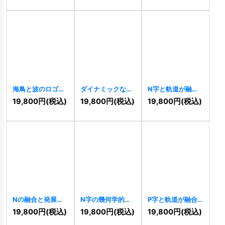
ゴ
[
11364
]
海鳥と波のロゴ
ダイナミックな交
N字と軌道が融合
[
11356
]
差ラインロゴ
した躍動的成長ロ
19,800
円
(税込)
19,800
円
(税込)
19,800
円
(税込)
[
11354
]
ゴ
[
11348
]
Nの融合と発展ロ
N字の幾何学的先
P字と軌道が融合
ゴ
[
11344
]
進的グラデーショ
する先進的な飛躍
19,800
円
(税込)
19,800
円
(税込)
19,800
円
(税込)
ンロゴ
[
11340
]
ロゴ
[
11338
]