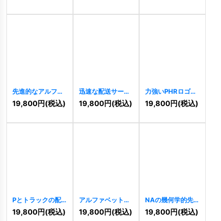
リのロゴ
[
11418
]
「J」のロゴ
[
11394
]
[
11404
]
先進的なアルファ
迅速な配送サービ
力強いPHRロゴ
ベット「HR」のロ
スのロゴ
[
11369
]
[
11370
]
19,800
円
(税込)
19,800
円
(税込)
19,800
円
(税込)
ゴ
[
11378
]
Pとトラックの配
アルファベット
NAの幾何学的先
送ロゴ
[
11366
]
「P」をモチーフ
進的連結ロゴ
19,800
円
(税込)
19,800
円
(税込)
19,800
円
(税込)
にした先進的なロ
[
11358
]