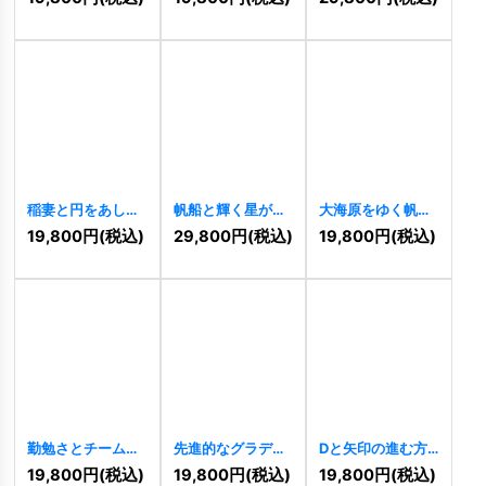
[
11488
]
ゴ
[
11476
]
[
11470
]
稲妻と円をあしら
帆船と輝く星が導
大海原をゆく帆船
った力強いSのロ
く航海挑戦のロゴ
と太陽の航海ロゴ
19,800
円
(税込)
29,800
円
(税込)
19,800
円
(税込)
ゴ
[
11462
]
[
11458
]
[
11430
]
勤勉さとチームワ
先進的なグラデー
Dと矢印の進む方
ークを象徴するア
ションが映える
向を示すロゴ
19,800
円
(税込)
19,800
円
(税込)
19,800
円
(税込)