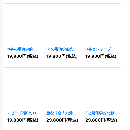
N字の幾何学的先
S1の幾何学的先進
G字とシャープな
進的連結ロゴ
的成長ロゴ
ラインが重なるモ
19,800
円
(税込)
19,800
円
(税込)
19,800
円
(税込)
[
11326
]
[
11324
]
ダンロゴ
[
11521
]
スピード感Sのロ
重なり合う六角形
Eと幾何学的な影
ゴ
[
11515
]
の先進的連結ロゴ
が織りなす先進的
19,800
円
(税込)
29,800
円
(税込)
29,800
円
(税込)
[
11517
]
ロゴ
[
11509
]