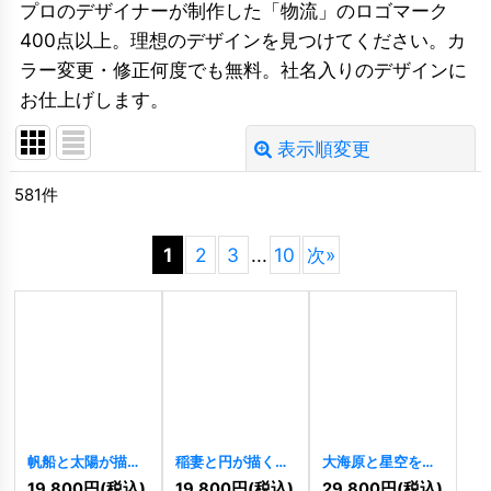
プロのデザイナーが制作した「物流」のロゴマーク
400点以上。理想のデザインを見つけてください。カ
ラー変更・修正何度でも無料。社名入りのデザインに
お仕上げします。
表示順変更
閉じる
581
件
並び順
:
1
2
3
...
10
次
»
絞り込む
帆船と太陽が描く
稲妻と円が描くエ
大海原と星空を渡
冒険と未来のロゴ
ネルギッシュなロ
る帆船のロゴ
19,800
円
(税込)
19,800
円
(税込)
29,800
円
(税込)