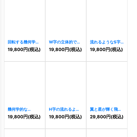
回転する幾何学的
W字の立体的で先
流れるようなS字
エネルギーの渦ロ
進的な連結ロゴ
の爽快ウェーブロ
19,800
円
(税込)
19,800
円
(税込)
19,800
円
(税込)
ゴ
[
11214
]
[
11219
]
ゴ
[
11212
]
幾何学的な
H字の流れるよう
翼と星が輝く飛躍
「GG」の連結・
なコネクトロゴ
の円形ロゴ
19,800
円
(税込)
19,800
円
(税込)
29,800
円
(税込)
先進的ロゴ
[
11204
]
[
11194
]
[
11201
]