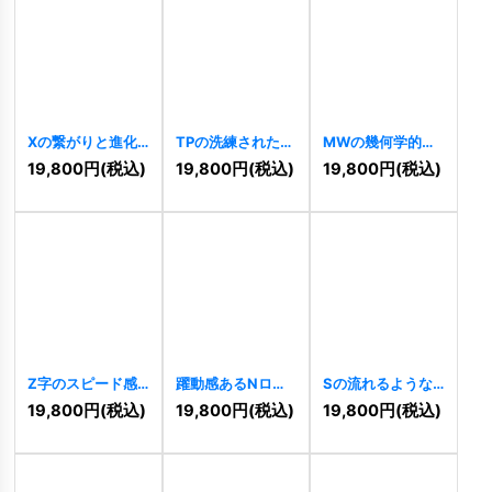
Xの繋がりと進化
TPの洗練された先
MWの幾何学的・
ロゴ
[
11191
]
進的連結ロゴ
先進的連結ロゴ
19,800
円
(税込)
19,800
円
(税込)
19,800
円
(税込)
[
11190
]
[
11182
]
Z字のスピード感
躍動感あるNロゴ
Sの流れるような
あふれるストライ
[
11168
]
スピード感ロゴ
19,800
円
(税込)
19,800
円
(税込)
19,800
円
(税込)
プロゴ
[
11170
]
[
11160
]