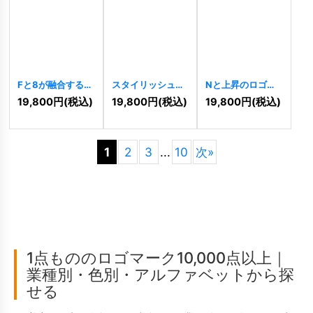
Fと8が融合する幾
スタイリッシュな
Nと上昇のロゴ
何学的な躍動ロゴ
Sのグローバルロ
[
11148
]
19,800
円
(税込)
19,800
円
(税込)
19,800
円
(税込)
[
11158
]
ゴ
[
11155
]
1
2
3
...
10
次
»
1点もののロゴマーク10,000点以上｜
業種別・色別・アルファベットから探
せる