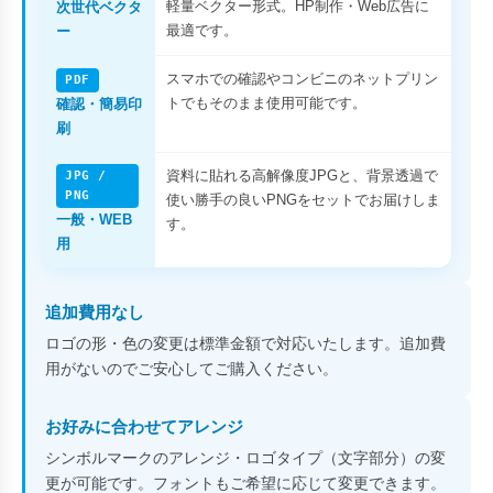
軽量ベクター形式。HP制作・Web広告に
次世代ベクタ
最適です。
ー
スマホでの確認やコンビニのネットプリン
PDF
トでもそのまま使用可能です。
確認・簡易印
刷
資料に貼れる高解像度JPGと、背景透過で
JPG /
PNG
使い勝手の良いPNGをセットでお届けしま
一般・WEB
す。
用
追加費用なし
ロゴの形・色の変更は標準金額で対応いたします。追加費
用がないのでご安心してご購入ください。
お好みに合わせてアレンジ
シンボルマークのアレンジ・ロゴタイプ（文字部分）の変
更が可能です。フォントもご希望に応じて変更できます。