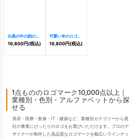
白黒の牛の顔のロ
可愛い羊のロゴ
ゴ
[
7195
]
[
6156
]
19,800
円
(税込)
19,800
円
(税込)
1点もののロゴマーク10,000点以上｜
業種別・色別・アルファベットから探
せる
美容・医療・飲食・IT・建築など、業種別カテゴリーから貴
社の事業にぴったりのロゴをお選びいただけます。プロのデ
ザイナーが制作した高品質なロゴマークを幅広いラインナッ