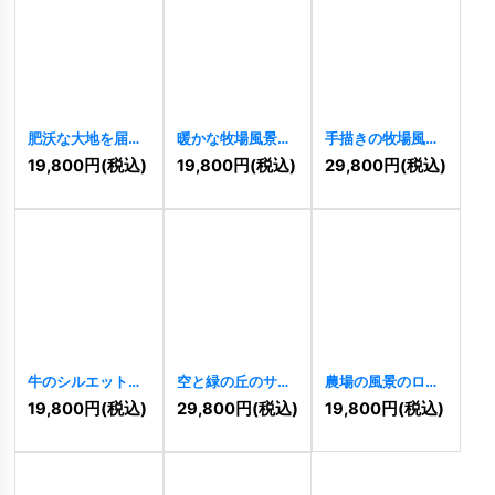
肥沃な大地を届け
暖かな牧場風景ロ
手描きの牧場風景
る麦畑のロゴ
ゴ
[
7766
]
ロゴ
[
7674
]
19,800
円
(税込)
19,800
円
(税込)
29,800
円
(税込)
[
8575
]
牛のシルエットと
空と緑の丘のサー
農場の風景のロゴ
赤い日の出のロゴ
クルロゴ
[
7426
]
[
7356
]
19,800
円
(税込)
29,800
円
(税込)
19,800
円
(税込)
[
7455
]