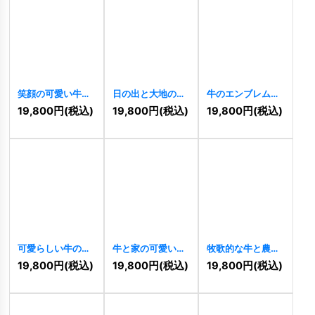
笑顔の可愛い牛さ
日の出と大地のサ
牛のエンブレムロ
んのロゴ
[
9740
]
ークルロゴ
ゴ
[
9335
]
19,800
円
(税込)
19,800
円
(税込)
19,800
円
(税込)
[
9490
]
可愛らしい牛の顔
牛と家の可愛いロ
牧歌的な牛と農地
ロゴ
[
9306
]
ゴ
[
9302
]
のロゴ
[
9285
]
19,800
円
(税込)
19,800
円
(税込)
19,800
円
(税込)