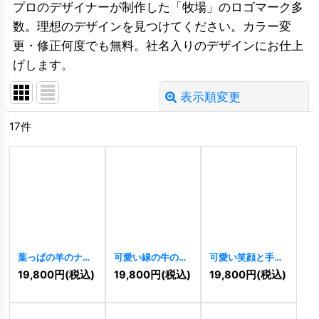
プロのデザイナーが制作した「牧場」のロゴマーク多
数。理想のデザインを見つけてください。カラー変
更・修正何度でも無料。社名入りのデザインにお仕上
げします。
表示順変更
閉じる
17
件
並び順
:
絞り込む
葉っぱの羊のナチ
可愛い緑の牛のロ
可愛い笑顔と手を
ュラルロゴ
ゴ
[
10345
]
振る羊のロゴ
19,800
円
(税込)
19,800
円
(税込)
19,800
円
(税込)
[
11489
]
[
9744
]