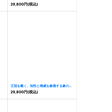
29,800
円
(税込)
王冠を戴く、知性と権威を象徴する象のロ
ゴ
[
7933
]
29,800
円
(税込)