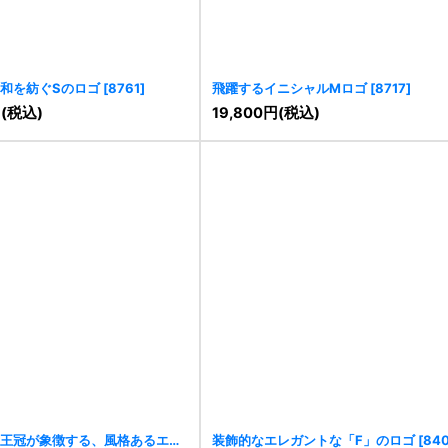
和を紡ぐSのロゴ
[
8761
]
飛躍するイニシャルMロゴ
[
8717
]
円
(税込)
19,800
円
(税込)
王冠が象徴する、風格あるエン
装飾的なエレガントな「F」のロゴ
[
84