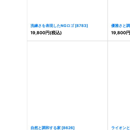
洗練さを表現したNGロゴ
[
8783
]
優雅さと調
19,800
円
(税込)
19,800
自然と調和する家
[
8626
]
ライオンと