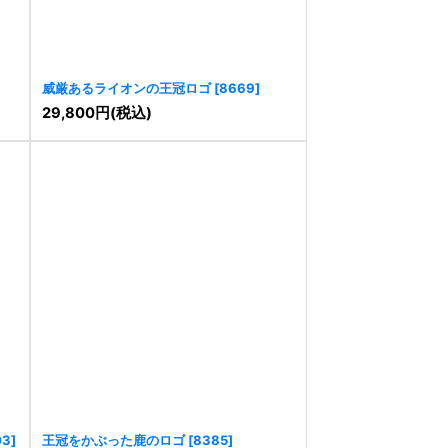
威厳あるライオンの王冠ロゴ
[
8669
]
29,800
円
(税込)
03
]
王冠をかぶった鹿のロゴ
[
8385
]