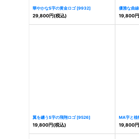
華やかなS字の黄金ロゴ
[
9932
]
優雅な曲線
29,800
円
(税込)
19,800
翼を纏うS字の飛翔ロゴ
[
9526
]
MA字と植
19,800
円
(税込)
19,800