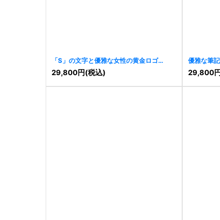
「S」の文字と優雅な女性の黄金ロゴ
優雅な筆記
[
10515
]
[
10506
]
29,800
円
(税込)
29,800