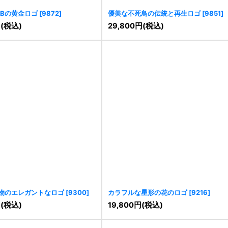
Bの黄金ロゴ
[
9872
]
優美な不死鳥の伝統と再生ロゴ
[
9851
]
円
(税込)
29,800
円
(税込)
物のエレガントなロゴ
[
9300
]
カラフルな星形の花のロゴ
[
9216
]
円
(税込)
19,800
円
(税込)