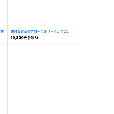
60
]
優雅な黄金のフローラルサークルロゴ
[
9954
]
19,800
円
(税込)