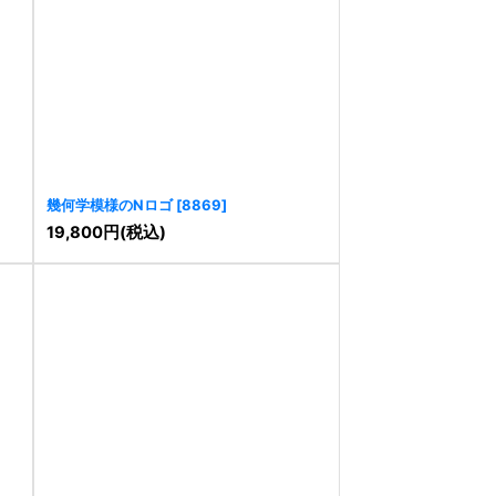
幾何学模様のNロゴ
[
8869
]
19,800
円
(税込)