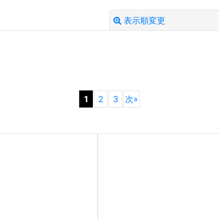
表示順変更
絞り込む
1
2
3
次
»