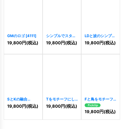
GMのロゴ
[
4111
]
シンプルでスタイ
LDと波のシンプル
リッシュな犬のロ
でスタイリッシュ
19,800
円
(税込)
19,800
円
(税込)
19,800
円
(税込)
ゴ
[
4110
]
なロゴ
[
4109
]
SとKの融合
Tをモチーフにし
Fと鳥をモチーフ
[
4107
]
たダイナミックな
にしたロゴ
19,800
円
(税込)
19,800
円
(税込)
ロゴ
[
4106
]
[
4104
]
19,800
円
(税込)