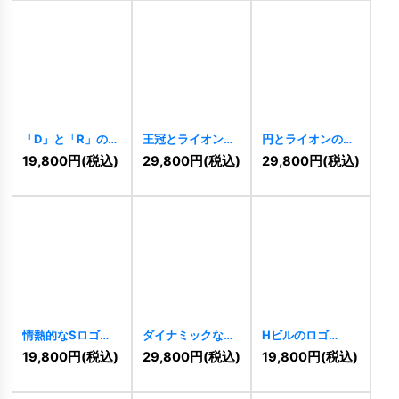
「D」と「R」の文
王冠とライオンの
円とライオンの高
字を組み合わせた
高級紋章ロゴ
級ロゴ
[
7509
]
19,800
円
(税込)
29,800
円
(税込)
29,800
円
(税込)
洗練されたロゴ
[
7521
]
[
7552
]
情熱的なSロゴ
ダイナミックな建
Hビルのロゴ
[
7364
]
物のロゴ赤と金の
[
7169
]
19,800
円
(税込)
29,800
円
(税込)
19,800
円
(税込)
NN建物のロゴ
[
7346
]