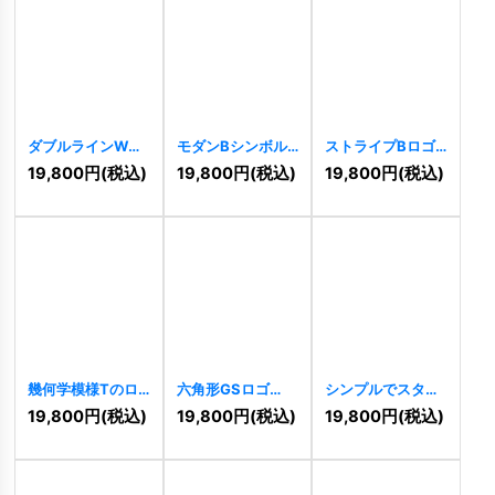
ダブルラインWロ
モダンBシンボル
ストライプBロゴ
ゴ
[
6165
]
ロゴ
[
5462
]
[
5464
]
19,800
円
(税込)
19,800
円
(税込)
19,800
円
(税込)
幾何学模様Tのロ
六角形GSロゴ
シンプルでスタイ
ゴ
[
5408
]
[
5353
]
リッシュなNDのロ
19,800
円
(税込)
19,800
円
(税込)
19,800
円
(税込)
ゴ
[
4098
]