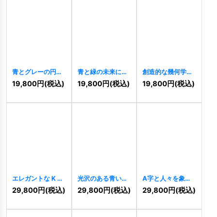
青とグレーの円形I
青と緑の未来に向
創造的な幾何学的
ロゴ
[
7071
]
かう人ロゴ
なFRロゴ
[
7002
]
19,800
円
(税込)
19,800
円
(税込)
19,800
円
(税込)
[
7055
]
エレガントな K ロ
光沢のある青い無
A字と人々を象徴
ゴ
[
6969
]
限大ロゴ
[
6884
]
するロゴ
[
6800
]
29,800
円
(税込)
29,800
円
(税込)
29,800
円
(税込)