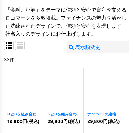
「金融、証券」をテーマに信頼と安心で資産を支える
ロゴマークを多数掲載。ファイナンスの魅力を活かし
た洗練されたデザインで、信頼と安心を表現します。
社名入りのデザインにお仕上げします。
表示順変更
閉じる
33
件
並び順
:
絞り込む
HとBを組み合わせ
GとHを組み合わ
ナンバー1の建物と
たロゴ
[
7629
]
せた豪華なロゴ
輝く高級ロゴ
19,800
円
(税込)
29,800
円
(税込)
29,800
円
(税込)
[
7627
]
[
7617
]