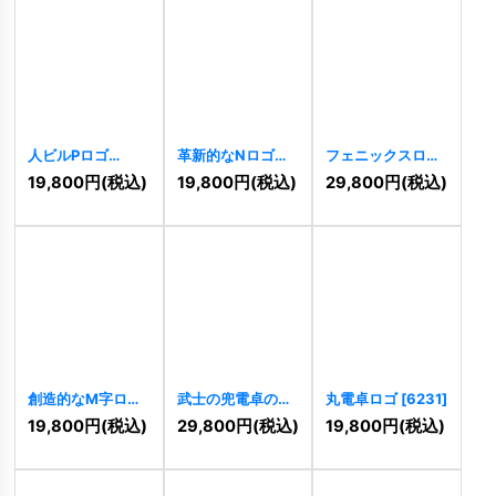
人ビルPロゴ
革新的なNロゴ
フェニックスロゴ
[
6522
]
[
6484
]
[
6448
]
19,800
円
(税込)
19,800
円
(税込)
29,800
円
(税込)
創造的なM字ロゴ
武士の兜電卓のロ
丸電卓ロゴ
[
6231
]
[
6242
]
ゴ
[
6245
]
19,800
円
(税込)
29,800
円
(税込)
19,800
円
(税込)