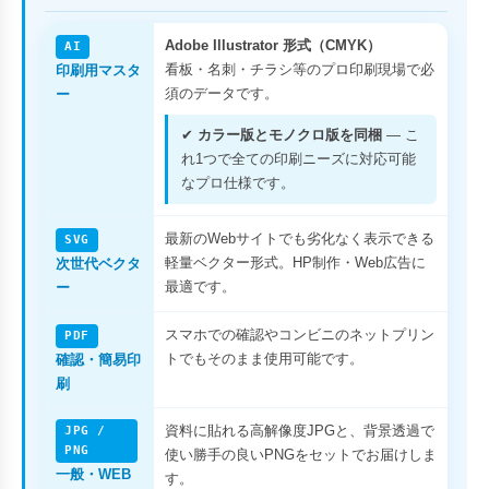
Adobe Illustrator 形式（CMYK）
AI
看板・名刺・チラシ等のプロ印刷現場で必
印刷用マスタ
須のデータです。
ー
✔
カラー版とモノクロ版を同梱
— こ
れ1つで全ての印刷ニーズに対応可能
なプロ仕様です。
最新のWebサイトでも劣化なく表示できる
SVG
軽量ベクター形式。HP制作・Web広告に
次世代ベクタ
最適です。
ー
スマホでの確認やコンビニのネットプリン
PDF
トでもそのまま使用可能です。
確認・簡易印
刷
資料に貼れる高解像度JPGと、背景透過で
JPG /
PNG
使い勝手の良いPNGをセットでお届けしま
一般・WEB
す。