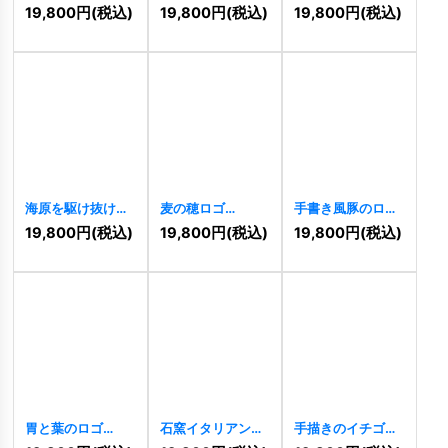
ームのロゴ
ロゴ
[
9271
]
ンのロゴ
[
9126
]
19,800
円
(税込)
19,800
円
(税込)
19,800
円
(税込)
[
9308
]
海原を駆け抜ける
麦の穂ロゴ
手書き風豚のロゴ
魚ロゴ
[
9084
]
[
8983
]
[
8923
]
19,800
円
(税込)
19,800
円
(税込)
19,800
円
(税込)
胃と葉のロゴ
石窯イタリアンピ
手描きのイチゴと
[
8893
]
ザのロゴ
[
8728
]
王冠のロゴ
[
8719
]