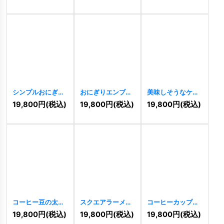
シンプルおにぎり
おにぎりエンブレ
美味しそうなケー
ロゴ
[
6281
]
ムロゴ
[
6268
]
キのロゴ
[
6115
]
19,800
円
(税込)
19,800
円
(税込)
19,800
円
(税込)
コーヒー豆の太陽
スクエアラーメン
コーヒーカップの
ロゴ
[
4462
]
ロゴ
[
4398
]
シンプルで美味し
19,800
円
(税込)
19,800
円
(税込)
19,800
円
(税込)
そうなロゴ