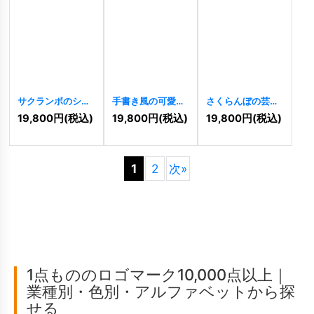
サクランボのシン
手書き風の可愛ら
さくらんぼの芸術
ボリックなロゴ
しいさくらんぼの
的なロゴ
[
1898
]
19,800
円
(税込)
19,800
円
(税込)
19,800
円
(税込)
[
1908
]
ロゴ
[
1895
]
1
2
次
»
1点もののロゴマーク10,000点以上｜
業種別・色別・アルファベットから探
せる