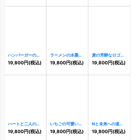
[
3648
]
ハンバーガーの美
ラーメンの水墨画
麦の芳醇なロゴ
味しそうなロゴ
のようなロゴ
[
3574
]
19,800
円
(税込)
19,800
円
(税込)
19,800
円
(税込)
[
3649
]
[
3554
]
ハートと二人の人
いちごの可愛いロ
Nと未来への道の
をモチーフにした
ゴ
[
3535
]
ロゴ
[
3185
]
19,800
円
(税込)
19,800
円
(税込)
19,800
円
(税込)
優しいロゴ