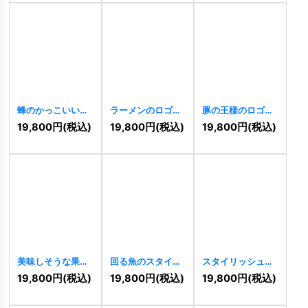
蜂のかっこいいロ
ラーメンのロゴ
豚の王様のロゴ
ゴ
[
2274
]
[
2144
]
[
2117
]
19,800
円
(税込)
19,800
円
(税込)
19,800
円
(税込)
美味しそうな果物
回る魚のスタイリ
スタイリッシュで
のロゴ
[
2021
]
ッシュなロゴ
シンプルな魚のロ
19,800
円
(税込)
19,800
円
(税込)
19,800
円
(税込)
[
2009
]
ゴ
[
1999
]