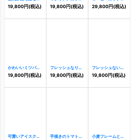
熱々のボウルと太
のラザニアが描か
コーヒー豆のロゴ
19,800
円
(税込)
19,800
円
(税込)
29,800
円
(税込)
陽のロゴ
[
11384
]
れた温かみのある
[
10019
]
ロゴ
[
11379
]
かわいいミツバチ
フレッシュなりん
フレッシュないち
のキャラクターロ
ごと成長のロゴ
ごを包むロゴ
19,800
円
(税込)
19,800
円
(税込)
19,800
円
(税込)
ゴ
[
9755
]
[
9550
]
[
9538
]
可愛いアイスクリ
手描きのトマトの
小麦フレームとパ