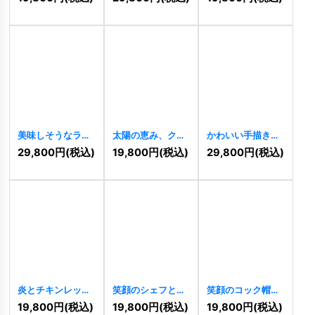
ロゴ
[
8488
]
[
8339
]
[
8280
]
美味しそうなラー
太陽の恵み、クレ
かわいい手描きの
メンのロゴ
メンタインのロゴ
水彩画の桜のロゴ
29,800
円
(税込)
19,800
円
(税込)
29,800
円
(税込)
[
8268
]
[
7907
]
[
7567
]
炎とチキンレッグ
笑顔のシェフと箸
笑顔のコック帽と
のおいしいロゴ
のロゴ
[
7334
]
カトラリーのロゴ
19,800
円
(税込)
19,800
円
(税込)
19,800
円
(税込)
[
7408
]
[
6745
]