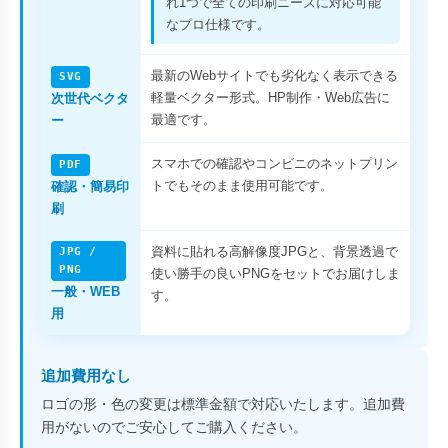
れ1つで全ての印刷ニーズに対応可能
なプロ仕様です。
最新のWebサイトでも劣化なく表示できる
SVG
軽量ベクター形式。HP制作・Web広告に
次世代ベクタ
最適です。
ー
スマホでの確認やコンビニのネットプリン
PDF
トでもそのまま使用可能です。
確認・簡易印
刷
資料に貼れる高解像度JPGと、背景透過で
JPG /
PNG
使い勝手の良いPNGをセットでお届けしま
一般・WEB
す。
用
追加費用なし
ロゴの形・色の変更は標準金額で対応いたします。追加費
用がないのでご安心してご購入ください。