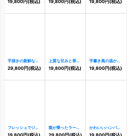
19,800
円
(税込)
19,800
円
(税込)
19,800
円
(税込)
手描きの新鮮な野
上質な甘みと香り
手書き風の温かみ
菜のロゴ
[
8603
]
を届ける、メロン
を感じる、メロン
29,800
円
(税込)
19,800
円
(税込)
19,800
円
(税込)
のロゴ
[
8490
]
のロゴ
[
8491
]
フレッシュでジュ
龍が乗ったラーメ
かわいいハンバー
ーシーなスイカの
ン丼のロゴ
ガーのロゴ
19,800
円
(税込)
29,800
円
(税込)
19,800
円
(税込)