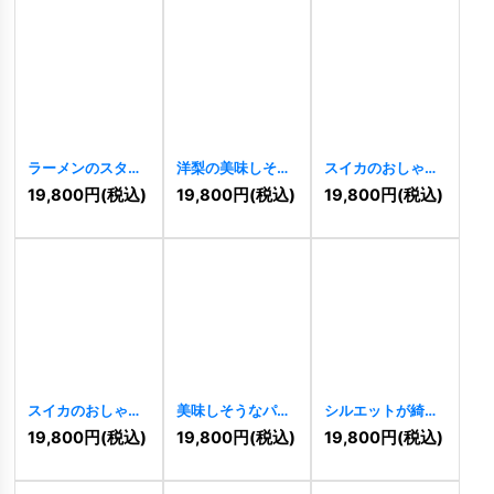
ラーメンのスタイ
洋梨の美味しそう
スイカのおしゃれ
リッシュなロゴ
なロゴ
[
1978
]
なロゴ
[
1945
]
19,800
円
(税込)
19,800
円
(税込)
19,800
円
(税込)
[
1976
]
スイカのおしゃれ
美味しそうなパイ
シルエットが綺麗
なロゴ
[
1946
]
ナップルのロゴ
なサクランボのロ
19,800
円
(税込)
19,800
円
(税込)
19,800
円
(税込)
[
1937
]
ゴ
[
1939
]