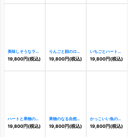
[
3542
]
美味しそうなラー
りんごと顔のロゴ
いちごとハートの
メンのロゴ
[
3179
]
[
1620
]
ロゴ
[
1621
]
19,800
円
(税込)
19,800
円
(税込)
19,800
円
(税込)
ハートと果物のロ
果物のなる自然の
かっこいい魚のロ
ゴ
[
2623
]
中の木のロゴ
ゴ
[
2320
]
19,800
円
(税込)
19,800
円
(税込)
19,800
円
(税込)
[
2468
]